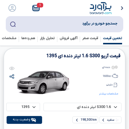
1
جستـجو خـودرو در بـرآورد
تخمین قیمت
قیمت صفر
آگهی فروش
تحلیل بازار
هم رده‌ها‌
مشخصات ف
قیمت آریو
S300
1.6
لیتر دنده ای
1395
دنده ای
1600
cc
بنزینی
مشخصات بیشتر
وضعیت بدنه
سفید
198,300 km