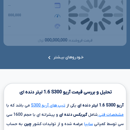
...
000,000
...
000,000,000
قیمت فروشنده:
تومانءءء
خـودروهای بیـشتر
تحلیل و بررسی قیمت آریو
S300
1.6
لیتر دنده ای
آریو
S300
1.6
لیتر دنده ای
یکی از
تیپ های آریو S300
می باشد که با
مشخصات فنی
شامل
گیربکس دنده ای
و پیشرانه ای با حجم
1600 سی
سی
توسط کمپانی
سایپا
عرضه شده و از تولیدات کشور
چین
به حساب