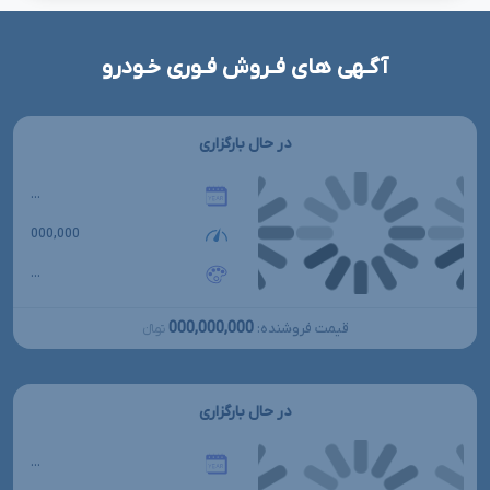
آگـهی های فـروش فـوری خـودرو
در حال بارگزاری
...
000,000
...
000,000,000
قیمت فروشنده:
تومانءءء
در حال بارگزاری
...