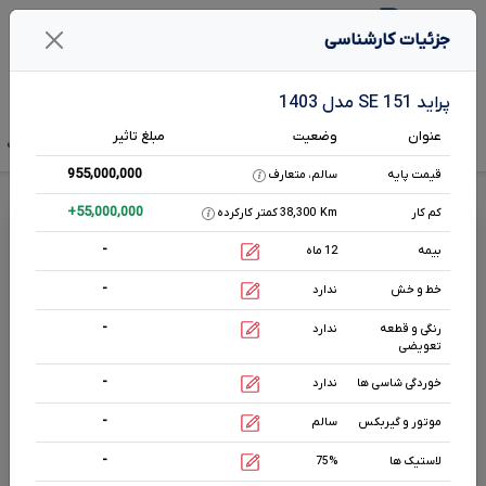
1
جزئیات کارشناسی
جستـجو خـودرو در بـرآورد
پراید 151 SE مدل 1403
عنوان
وضعیت
مبلغ تاثیر
تخمین قیمت
قیمت صفر
آگهی فروش
تحلیل بازار
هم رده‌ها‌
مشخصات ف
955,000,000
قیمت پایه
سالم، متعارف
قیمت پراید
151
SE
+
55,000,000
کم کار
Km
38,300 کمتر کارکرده
-
بیمه
12 ماه
دنده ای
-
1300
cc
خط و خش
ندارد
بنزینی
-
رنگی و قطعه
ندارد
تعویضی
مشخصات بیشتر
-
خوردگی شاسی ها
ندارد
-
موتور و گیربکس
سالم
وضعیت بدنه
سفید
0 km
-
لاستیک ها
75%