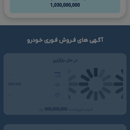
1,030,000,000
آگـهی های فـروش فـوری خـودرو
در حال بارگزاری
...
000,000
...
000,000,000
قیمت فروشنده:
تومانءءء