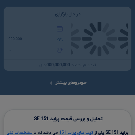
در حال بارگزاری
...
000,000
...
000,000,000
قیمت فروشنده:
تومانءءء
خـودروهای بیـشتر
تحلیل و بررسی قیمت پراید
151
SE
پراید
151
SE
یکی از
تیپ های پراید 151
می باشد که با
مشخصات فنی