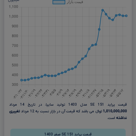
میلیون
قیمت پراید 151 SE مدل 1403 تولید سایپا، در تاریخ 14 مرداد
1,010,000,000
تومانءءء می باشد که قیمت آن در بازار نسبت به 12 مرداد
تغییری
نداشته
است.
قیمت پراید 151 SE صفر 1403