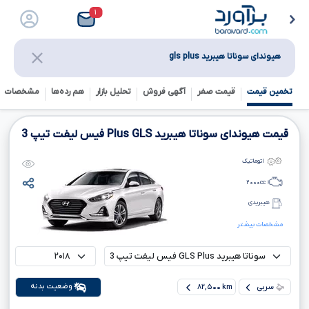
۱
هیوندای سوناتا هیبرید gls plus
تخمین قیمت
قیمت صفر
آگهی فروش
تحلیل بازار
هم رده‌ها‌
مشخصات ف
قیمت هیوندای سوناتا هیبرید
GLS
Plus
فیس لیفت تیپ
3
اتوماتیک
۲۰۰۰
cc
هیبریدی
مشخصات بیشتر
وضعیت بدنه
سربی
۸۲,۵۰۰ km