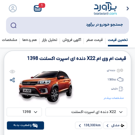
1
جستـجو خـودرو در بـرآورد
تخمین قیمت
قیمت صفر
آگهی فروش
تحلیل بازار
هم رده‌ها‌
مشخصات ف
قیمت ام وی ام
X22
دنده ای اسپرت اکسلنت
1398
دنده ای
1500
cc
بنزینی
مشخصات بیشتر
وضعیت بدنه
مشکی
138,300 km