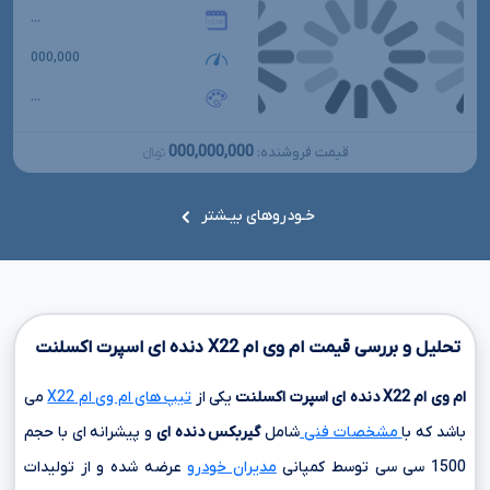
...
000,000
...
000,000,000
قیمت فروشنده:
تومانءءء
خـودروهای بیـشتر
تحلیل و بررسی قیمت ام وی ام
X22
دنده ای اسپرت اکسلنت
ام وی ام
X22
دنده ای اسپرت اکسلنت
یکی از
تیپ های ام وی ام X22
می
باشد که با
مشخصات فنی
شامل
گیربکس دنده ای
و پیشرانه ای با حجم
1500 سی سی
توسط کمپانی
مدیران خودرو
عرضه شده و از تولیدات