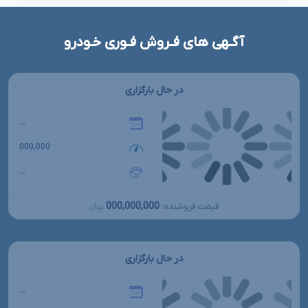
آگـهی های فـروش فـوری خـودرو
در حال بارگزاری
...
000,000
...
000,000,000
قیمت فروشنده:
تومانءءء
در حال بارگزاری
...