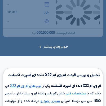
...
000,000
...
000,000,000
قیمت فروشنده:
تومانءءء
خـودروهای بیـشتر
تحلیل و بررسی قیمت ام وی ام
X22
دنده ای اسپرت اکسلنت
ام وی ام
X22
دنده ای اسپرت اکسلنت
یکی از
تیپ های ام وی ام X22
می
باشد که با
مشخصات فنی
شامل
گیربکس دنده ای
و پیشرانه ای با حجم
1500 سی سی
توسط کمپانی
مدیران خودرو
عرضه شده و از تولیدات