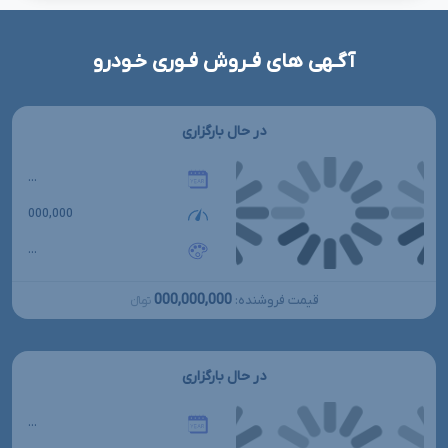
آگـهی های فـروش فـوری خـودرو
در حال بارگزاری
...
000,000
...
000,000,000
قیمت فروشنده:
تومانءءء
در حال بارگزاری
...