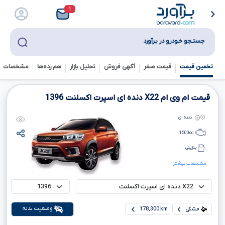
1
جستـجو خـودرو در بـرآورد
تخمین قیمت
قیمت صفر
آگهی فروش
تحلیل بازار
هم رده‌ها‌
مشخصات ف
قیمت ام وی ام
X22
دنده ای اسپرت اکسلنت
1396
دنده ای
1500
cc
بنزینی
مشخصات بیشتر
وضعیت بدنه
مشکی
178,300 km