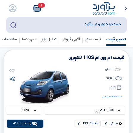
1
جستـجو خـودرو در بـرآورد
تخمین قیمت
قیمت صفر
آگهی فروش
تحلیل بازار
هم رده‌ها‌
مشخصات ف
قیمت ام وی ام
110S
لاکچری
دنده ای
1000
cc
بنزینی
مشخصات بیشتر
وضعیت بدنه
مشکی
133,700 km