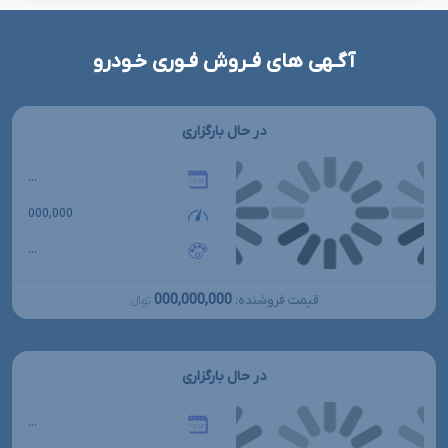
آگـهی های فـروش فـوری خـودرو
در حال بارگزاری
...
000,000
...
000,000,000
قیمت فروشنده:
تومانءءء
در حال بارگزاری
...