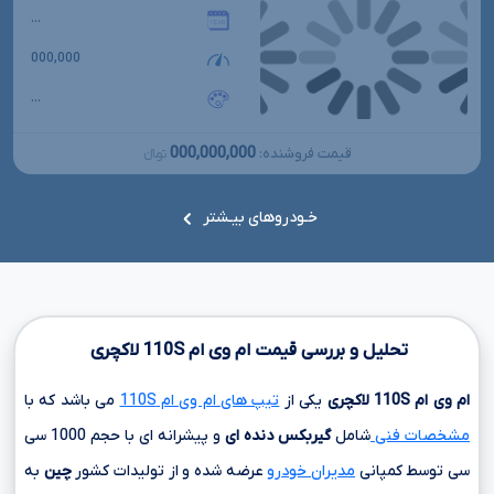
...
000,000
...
000,000,000
قیمت فروشنده:
تومانءءء
خـودروهای بیـشتر
تحلیل و بررسی قیمت ام وی ام
110S
لاکچری
ام وی ام
110S
لاکچری
یکی از
تیپ های ام وی ام 110S
می باشد که با
مشخصات فنی
شامل
گیربکس دنده ای
و پیشرانه ای با حجم
1000 سی
سی
توسط کمپانی
مدیران خودرو
عرضه شده و از تولیدات کشور
چین
به