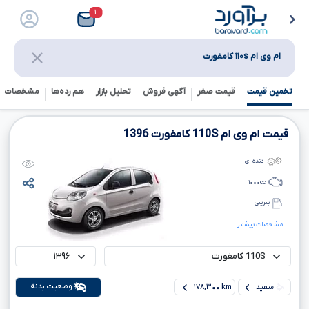
۱
ام وی ام ۱۱۰s کامفورت
تخمین قیمت
قیمت صفر
آگهی فروش
تحلیل بازار
هم رده‌ها‌
مشخصات ف
قیمت ام وی ام
110S
کامفورت
1396
دنده ای
۱۰۰۰
cc
بنزینی
مشخصات بیشتر
وضعیت بدنه
سفید
۱۷۸,۳۰۰ km