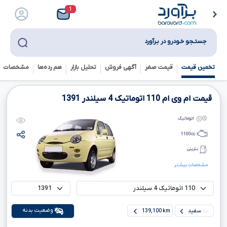
1
جستـجو خـودرو در بـرآورد
تخمین قیمت
قیمت صفر
آگهی فروش
تحلیل بازار
هم رده‌ها‌
مشخصات ف
قیمت ام وی ام
110
اتوماتیک
4
سیلندر
1391
اتوماتیک
1100
cc
بنزینی
مشخصات بیشتر
وضعیت بدنه
سفید
139,100 km