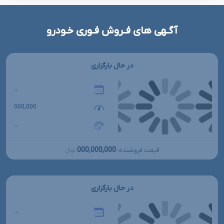
آگـهی های فـروش فـوری خـودرو
در حال بارگزاری
...
000,000
...
000,000,000
قیمت فروشنده:
تومانءءء
در حال بارگزاری
...