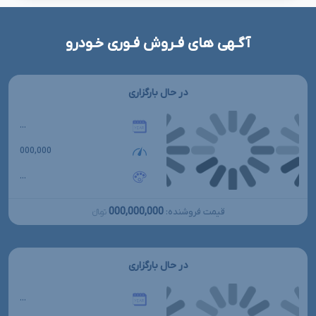
آگـهی های فـروش فـوری خـودرو
در حال بارگزاری
...
000,000
...
000,000,000
قیمت فروشنده:
تومانءءء
در حال بارگزاری
...