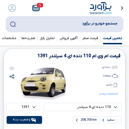
1
جستـجو خـودرو در بـرآورد
تخمین قیمت
قیمت صفر
آگهی فروش
تحلیل بازار
هم رده‌ها‌
مشخصات ف
قیمت ام وی ام
110
دنده ای
4
سیلندر
1391
دنده ای
1100
cc
بنزینی
مشخصات بیشتر
وضعیت بدنه
سفید
208,700 km