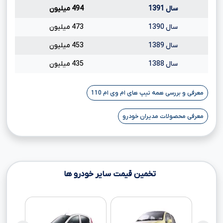
سال 1391
494 میلیون
سال 1390
473 میلیون
سال 1389
453 میلیون
سال 1388
435 میلیون
معرفی و بررسی همه تیپ های ام وی ام 110
معرفی محصولات مدیران خودرو
تخمین قیمت سایر خودرو ها