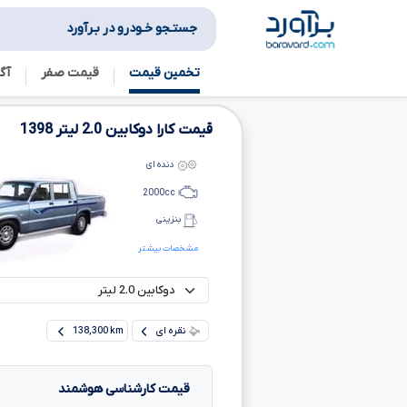
جستـجو خـودرو در بـرآورد
تخمین قیمت
قیمت صفر
آگ
قیمت کارا دوکابین
2.0
لیتر
1398
دنده ای
2000
cc
بنزینی
مشخصات بیشتر
نقره ای
138,300 km
قیمت کارشناسی هوشمند