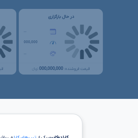
در حال بارگزاری
...
000,000
...
000,000,000
قیمت فروشنده:
قی
تومانءءء
کارا دوکابین
یکی از
تیپ های کارا
می باشد 