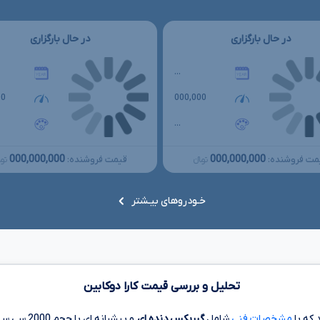
در حال بارگزاری
در حال بارگزاری
...
00
000,000
...
000,000,000
000,000,000
مت فروشنده:
قیمت فروشنده:
تومانءءء
توما
خـودروهای بیـشتر
تحلیل و بررسی قیمت کارا دوکابین
که با
مشخصات فنی
شامل
گیربکس دنده ای
و پیشرانه ای با حجم
2000 سی سی