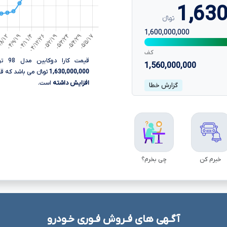
1,630
تومانءءء
1,600,000,000
کف
قیمت کارا دوکابین مدل 98 تولید بهمن موتور، امروز 18 مرداد
1,560,000,000
1,630,000,000
تومانءءء می باشد که قیم
افزایش داشته
است.
گزارش خطا
خبرم کن
چی بخرم؟
آگـهی های فـروش فـوری خـودرو