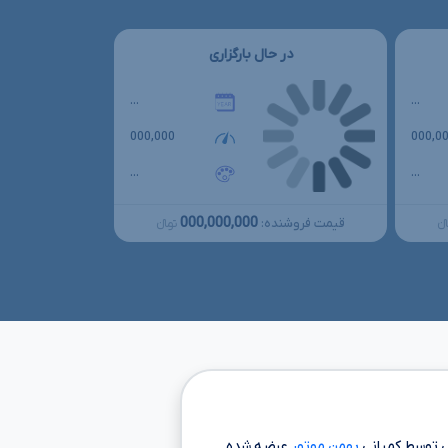
در حال بارگزاری
...
...
000,000
000,0
...
...
000,000,000
قیمت فروشنده:
نءءء
تومانءءء
توسط کمپانی
بهمن موتور
عرضه شده