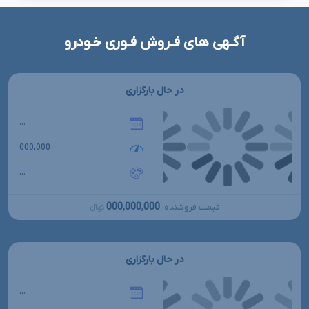
آگـهی های فـروش فـوری خـودرو
در حال بارگزاری
...
000,000
...
000,000,000
قیمت فروشنده:
تومانءءء
در حال بارگزاری
...