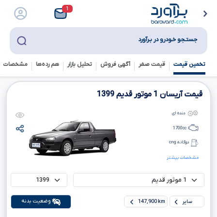
1
جستـجو خـودرو در بـرآورد
تخمین قیمت
قیمت صفر
آگهی فروش
تحلیل بازار
هم رده‌ها‌
مشخصات ف
قیمت آریسان
1
موتور قدیم
1399
دنده ای
1700
cc
دوگانه cng
مشخصات بیشتر
وضعیت بدنه
سایر
147,900 km