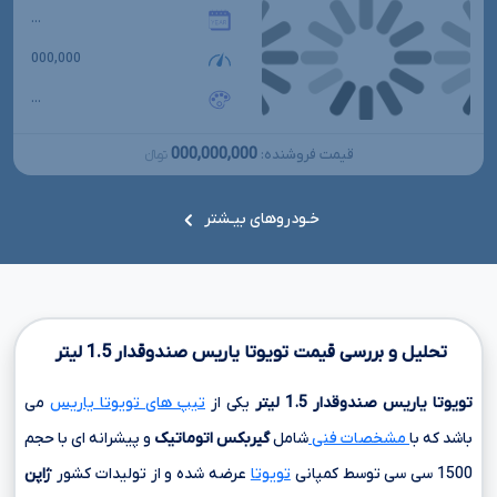
...
000,000
...
000,000,000
قیمت فروشنده:
تومانءءء
خـودروهای بیـشتر
تحلیل و بررسی قیمت تویوتا یاریس صندوقدار
1.5
لیتر
تویوتا یاریس صندوقدار
1.5
لیتر
یکی از
تیپ های تویوتا یاریس
می
باشد که با
مشخصات فنی
شامل
گیربکس اتوماتیک
و پیشرانه ای با حجم
1500 سی سی
توسط کمپانی
تویوتا
عرضه شده و از تولیدات کشور
ژاپن