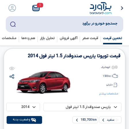
1
جستـجو خـودرو در بـرآورد
تخمین قیمت
قیمت صفر
آگهی فروش
تحلیل بازار
هم رده‌ها‌
مشخصات ف
قیمت تویوتا یاریس صندوقدار
1.5
لیتر فول
2014
اتوماتیک
1500
cc
بنزینی
مشخصات بیشتر
وضعیت بدنه
سفید
183,700 km