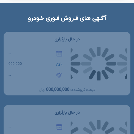
آگـهی های فـروش فـوری خـودرو
در حال بارگزاری
...
000,000
...
000,000,000
قیمت فروشنده:
تومانءءء
در حال بارگزاری
...