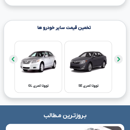
تخمین قیمت سایر خودرو ها
تویوتا کمری SE
تویوتا کمری GL
بـروزتـرین مـطالب