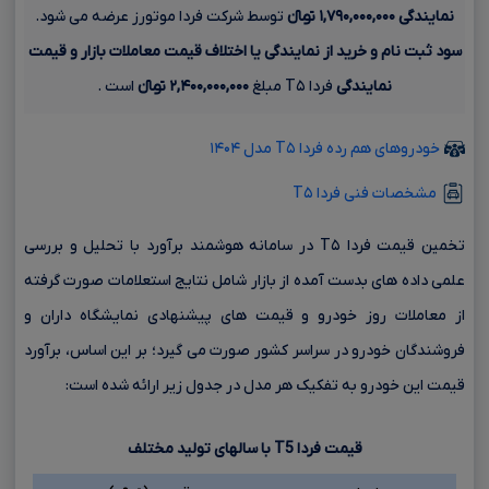
نمایندگی
۱,۷۹۰,۰۰۰,۰۰۰ تومانءءء
توسط شرکت فردا موتورز عرضه می شود.
سود ثبت نام و خرید از نمایندگی یا اختلاف قیمت معاملات بازار و قیمت
نمایندگی
فردا T۵ مبلغ
۲,۴۰۰,۰۰۰,۰۰۰ تومانءءء
است .
خودروهای هم رده فردا T۵ مدل ۱۴۰۴
مشخصات فنی فردا T۵
تخمین قیمت فردا T۵ در سامانه هوشمند برآورد با تحلیل و بررسی
علمی داده های بدست آمده از بازار شامل نتایج استعلامات صورت گرفته
از معاملات روز خودرو و قیمت های پیشنهادی نمایشگاه داران و
فروشندگان خودرو در سراسر کشور صورت می گیرد؛ بر این اساس، برآورد
قیمت این خودرو به تفکیک هر مدل در جدول زیر ارائه شده است:
قیمت فردا
T5
با سالهای تولید مختلف