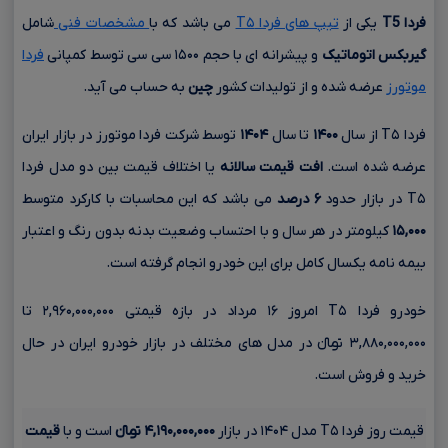
فردا
T5
یکی از
تیپ های فردا T۵
می باشد که با
مشخصات فنی
شامل
گیربکس اتوماتیک
و پیشرانه ای با حجم
۱۵۰۰ سی سی
توسط کمپانی
فردا
موتورز
عرضه شده و از تولیدات کشور
چین
به حساب می آید.
فردا T۵ از سال
۱۴۰۰
تا سال
۱۴۰۴
توسط شرکت فردا موتورز در بازار ایران
عرضه شده است.
افت قیمت سالانه
یا اختلاف قیمت بین دو مدل فردا
T۵ در بازار حدود
۶ درصد
می باشد که این محاسبات با کارکرد متوسط
۱۵,۰۰۰
کیلومتر در هر سال و با احتساب وضعیت بدنه بدون رنگ و اعتبار
بیمه نامه یکسال کامل برای این خودرو انجام گرفته است.
خودرو فردا T۵ امروز ۱۶ مرداد در بازه قیمتی ۲,۹۶۰,۰۰۰,۰۰۰ تا
۳,۸۸۰,۰۰۰,۰۰۰ تومانءءء در مدل های مختلف در بازار خودرو ایران در حال
خرید و فروش است.
قیمت روز فردا T۵ مدل ۱۴۰۴ در بازار
۴,۱۹۰,۰۰۰,۰۰۰ تومانءءء
است و با
قیمت