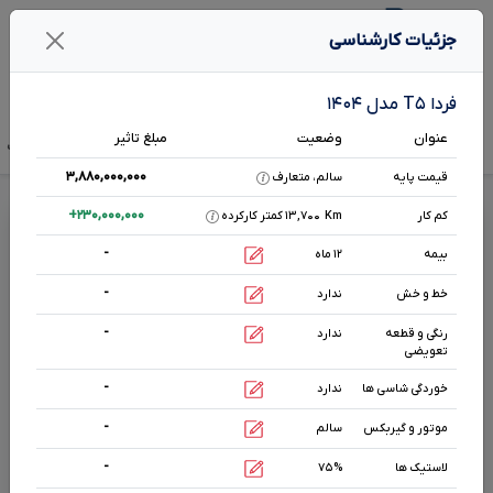
۱
جزئیات کارشناسی
فردا t۵
فردا T۵ مدل ۱۴۰۴
عنوان
وضعیت
مبلغ تاثیر
تخمین قیمت
قیمت صفر
آگهی فروش
تحلیل بازار
هم رده‌ها‌
مشخصات ف
۳,۸۸۰,۰۰۰,۰۰۰
قیمت پایه
سالم، متعارف
قیمت فردا
T5
+
۲۳۰,۰۰۰,۰۰۰
کم کار
Km
۱۳,۷۰۰ کمتر کارکرده
-
بیمه
۱۲ ماه
اتوماتیک
-
۱۵۰۰
cc
خط و خش
ندارد
بنزینی
-
رنگی و قطعه
ندارد
تعویضی
مشخصات بیشتر
-
خوردگی شاسی ها
ندارد
-
موتور و گیربکس
سالم
وضعیت بدنه
سفید
۰ km
-
لاستیک ها
۷۵%