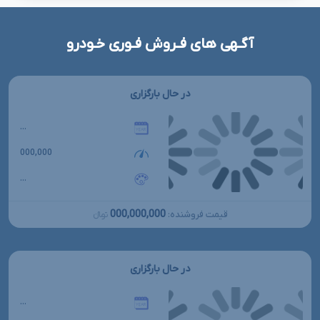
آگـهی های فـروش فـوری خـودرو
در حال بارگزاری
...
000,000
...
000,000,000
قیمت فروشنده:
تومانءءء
در حال بارگزاری
...