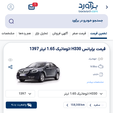
1
جستـجو خـودرو در بـرآورد
تخمین قیمت
قیمت صفر
آگهی فروش
تحلیل بازار
هم رده‌ها‌
مشخصات ف
قیمت برلیانس
H330
اتوماتیک
1.65
لیتر
1397
اتوماتیک
1650
cc
بنزینی
مشخصات بیشتر
وضعیت بدنه
سفید
158,300 km