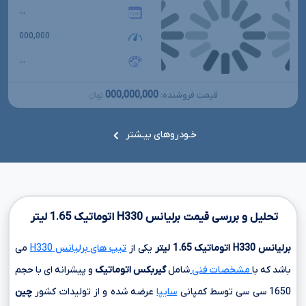
...
000,000
...
000,000,000
قیمت فروشنده:
تومانءءء
خـودروهای بیـشتر
تحلیل و بررسی قیمت برلیانس
H330
اتوماتیک
1.65
لیتر
برلیانس
H330
اتوماتیک
1.65
لیتر
یکی از
تیپ های برلیانس H330
می
باشد که با
مشخصات فنی
شامل
گیربکس اتوماتیک
و پیشرانه ای با حجم
1650 سی سی
توسط کمپانی
سایپا
عرضه شده و از تولیدات کشور
چین