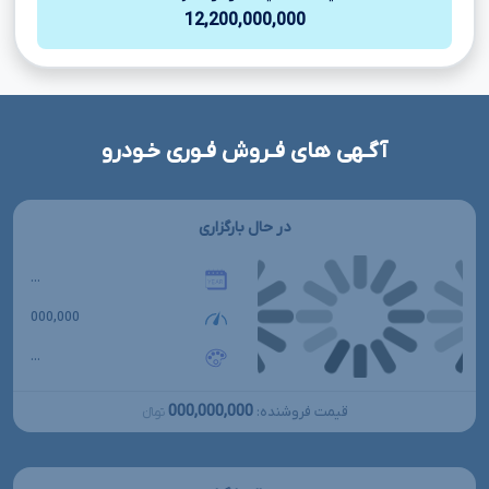
12,200,000,000
آگـهی های فـروش فـوری خـودرو
در حال بارگزاری
...
000,000
...
000,000,000
قیمت فروشنده:
تومانءءء