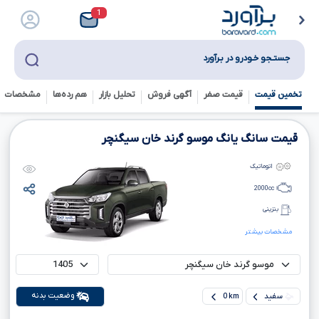
1
جستـجو خـودرو در بـرآورد
تخمین قیمت
قیمت صفر
آگهی فروش
تحلیل بازار
هم رده‌ها‌
مشخصات ف
قیمت سانگ یانگ موسو گرند خان سیگنچر
اتوماتیک
2000
cc
بنزینی
مشخصات بیشتر
وضعیت بدنه
سفید
0 km