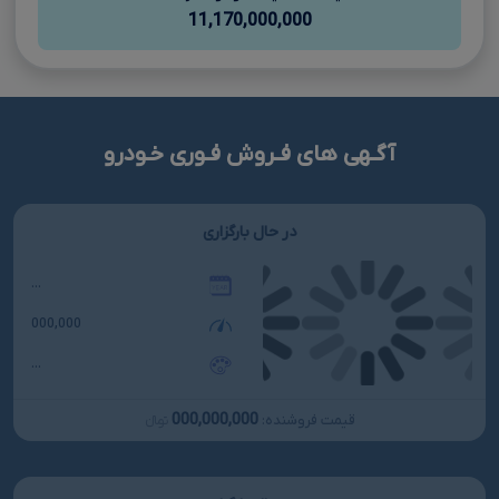
11,170,000,000
آگـهی های فـروش فـوری خـودرو
در حال بارگزاری
...
000,000
...
000,000,000
قیمت فروشنده:
تومانءءء