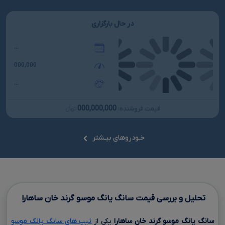
در حال بارگزاری
...
000,000
...
000,000,000
قیمت فروشنده:
تومانءءء
خـودروهای بیـشتر
تحلیل و بررسی قیمت سانگ یانگ موسو گرند خان ساهارا
سانگ یانگ موسو گرند خان ساهارا
یکی از
تیپ های سانگ یانگ موسو