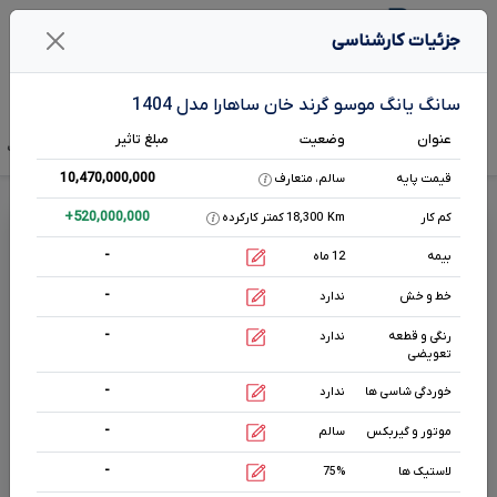
1
جزئیات کارشناسی
جستـجو خـودرو در بـرآورد
سانگ یانگ موسو گرند خان ساهارا مدل 1404
عنوان
وضعیت
مبلغ تاثیر
تخمین قیمت
قیمت صفر
آگهی فروش
تحلیل بازار
هم رده‌ها‌
مشخصات ف
10,470,000,000
قیمت پایه
سالم، متعارف
قیمت سانگ یانگ موسو گرند خان ساهارا
+
520,000,000
کم کار
Km
18,300 کمتر کارکرده
-
بیمه
12 ماه
اتوماتیک
-
2000
cc
خط و خش
ندارد
بنزینی
-
رنگی و قطعه
ندارد
تعویضی
مشخصات بیشتر
-
خوردگی شاسی ها
ندارد
-
موتور و گیربکس
سالم
وضعیت بدنه
قرمز
0 km
-
لاستیک ها
75%