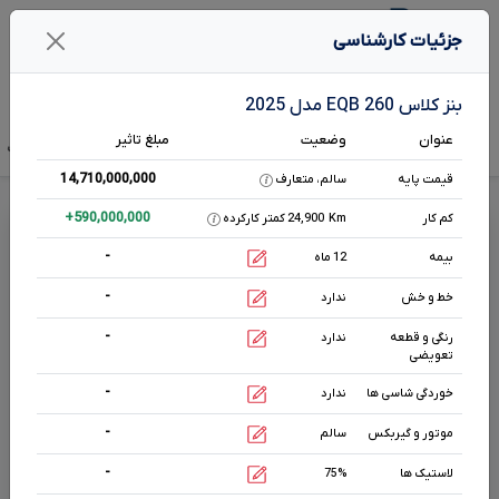
1
جزئیات کارشناسی
جستـجو خـودرو در بـرآورد
بنز کلاس EQB 260 مدل 2025
عنوان
وضعیت
مبلغ تاثیر
تخمین قیمت
قیمت صفر
آگهی فروش
تحلیل بازار
هم رده‌ها‌
مشخصات ف
14,710,000,000
قیمت پایه
سالم، متعارف
قیمت بنز کلاس
EQB
260
+
590,000,000
کم کار
Km
24,900 کمتر کارکرده
-
بیمه
12 ماه
اتوماتیک
-
0
cc
خط و خش
ندارد
برقی
-
رنگی و قطعه
ندارد
تعویضی
مشخصات بیشتر
-
خوردگی شاسی ها
ندارد
-
موتور و گیربکس
سالم
وضعیت بدنه
مشکی
0 km
-
لاستیک ها
75%