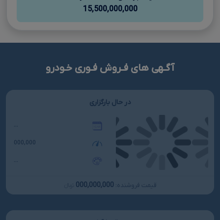
15,500,000,000
آگـهی های فـروش فـوری خـودرو
در حال بارگزاری
...
000,000
...
000,000,000
قیمت فروشنده:
تومانءءء