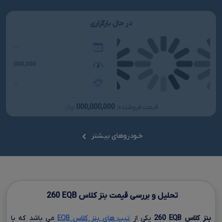
در حال بارگزاری
...
000,000
...
000,000,000
قیمت فروشنده:
تومانءءء
خـودروهای بیـشتر
تحلیل و بررسی قیمت بنز کلاس
EQB
260
بنز کلاس
EQB
260
یکی از
تیپ های بنز کلاس EQB
می باشد که با