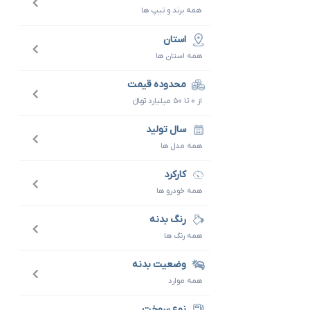
همه برند و تیپ ها
استان
همه استان ها
محدوده قیمت
از ۰ تا ۵۰ میلیارد تومانءءء
سال تولید
همه مدل ها
کارکرد
همه خودرو ها
رنگ بدنه
همه رنگ ها
وضعیت بدنه
همه موارد
نوع سوخت