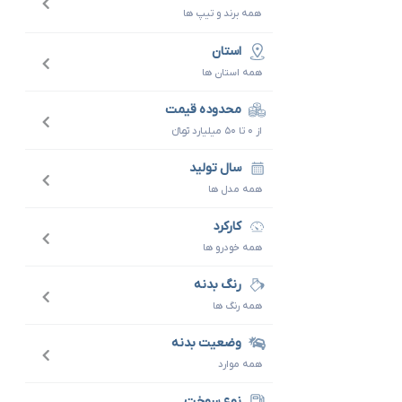
همه برند و تیپ ها
استان
همه استان ها
محدوده قیمت
از ۰ تا ۵۰ میلیارد تومانءءء
سال تولید
همه مدل ها
کارکرد
همه خودرو ها
رنگ بدنه
همه رنگ ها
وضعیت بدنه
همه موارد
نوع سوخت