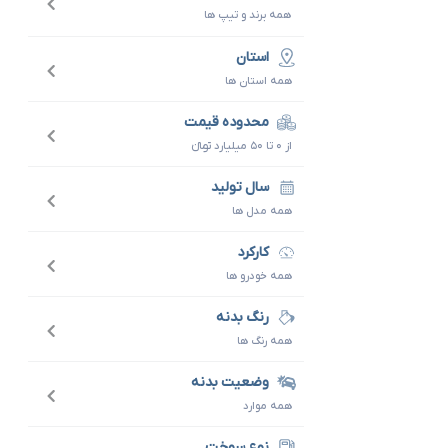
همه برند و تیپ ها
استان
همه استان ها
محدوده قیمت
از ۰ تا ۵۰ میلیارد تومانءءء
سال تولید
همه مدل ها
کارکرد
همه خودرو ها
رنگ بدنه
همه رنگ ها
وضعیت بدنه
همه موارد
نوع سوخت