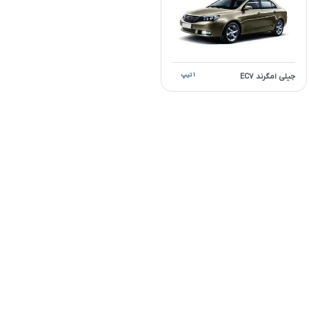
۱ تیپ
جیلی امگرند EC۷