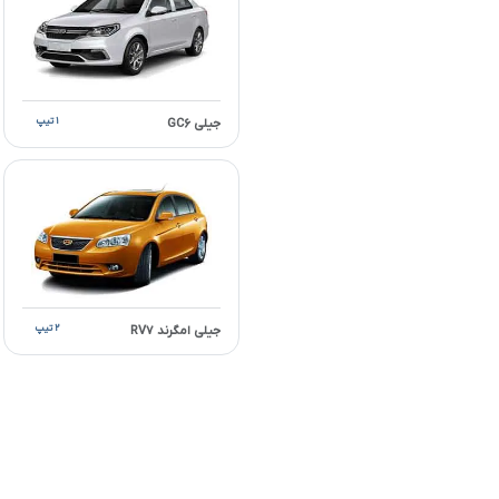
۱ تیپ
جیلی GC۶
۲ تیپ
جیلی امگرند RV۷