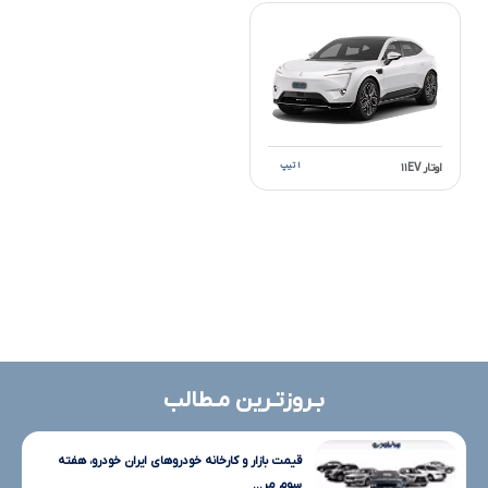
۱ تیپ
اوتار ۱۱EV
بـروزتـرین مـطالب
قیمت بازار و کارخانه خودروهای ایران خودرو، هفته
سوم مر...