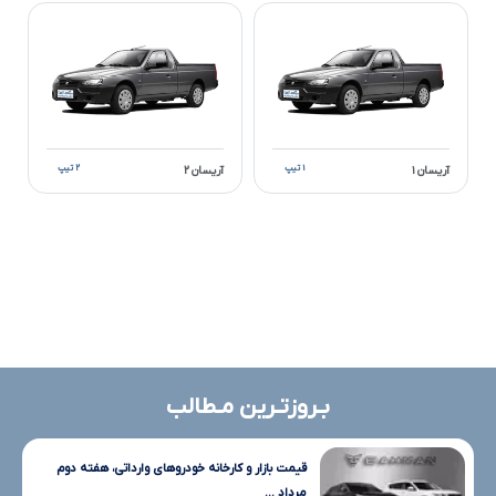
۱ تیپ
۲ تیپ
آریسان ۱
آریسان ۲
بـروزتـرین مـطالب
قیمت بازار و کارخانه خودروهای وارداتی، هفته دوم
مرداد ...