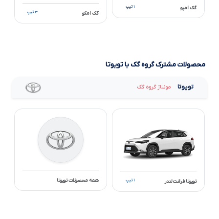
۱ تیپ
گک امپو
۳ تیپ
گک امکو
محصولات مشترک گروه گک با تویوتا
تویوتا
مونتاژ گروه گک
همه محصولات تویوتا
۱ تیپ
تویوتا فرانت لندر