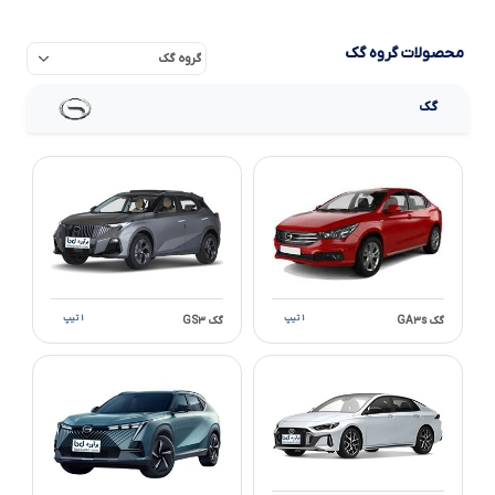
محصولات گروه گک
گک
۱ تیپ
۱ تیپ
گک GA۳s
گک GS۳