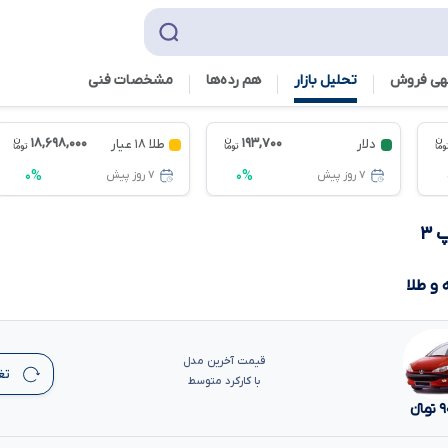
هی فروش
تحلیل بازار
هم رده‌ها‌
مشخصات فنی
۱۸,۶۹۸,۰۰۰
۱۹۳,۷۰۰
دلار
طلا ۱۸ عیار
۰%
۰%
۷ روز پیش
۷ روز پیش
و طلا
قیمت آخرین مدل
تغ
با کارکرد متوسط
۹
تومانءءء