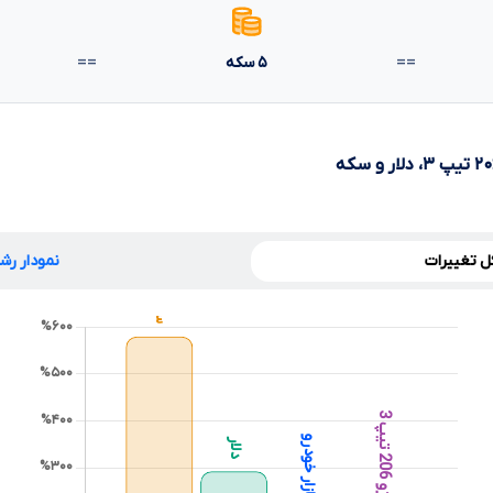
==
==
۵
سکه
کل تغییرات
نمودار رشد