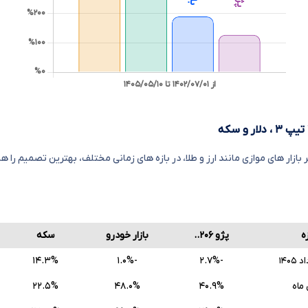
بازار های موازی مانند ارز و طلا، در بازه های زمانی مختلف، بهترین تصمیم را هن
زه
پژو ۲۰۶..
بازار خودرو
سکه
۱۴.۳%
-۱.۰%
-۲.۷%
۲۲.۵%
۴۸.۰%
۴۰.۹%
ماه