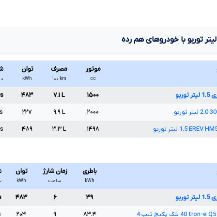
یتر توربو
با خودروهای هم رده
موتور
مصرف
توان
ش
cc
km
۱۰۰
kWh
۰ تا ۱۰۰
ری
1.5
لیتر توربو
۱۵۰۰
L
۷.۱
۴۸۳
s
30
2.0
لیتر توربو
۲۰۰۰
L
۹.۹
۲۲۷
s
HM
EREV
1.5
لیتر توربو
۱۴۹۸
L
۳.۳
۴۸۹
s
باطری
زمان شارژ
توان
ش
kWh
ساعت
kWh
۰ تا
ری
1.5
لیتر توربو
۳۹
۶
۴۸۳
s
Q5
e
-
tron
40
بلک پکیج تیپ
4
۸۳.۴
۹
۲۰۴
s