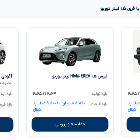
یا فری
۱.۵
لیتر توربو
ایرس HM۵ EREV ۱.۵ لیتر توربو
آئودی Q۵ e-tron ۴۰
بلک پکیج
بازه تولید
۲۰۲۴ تا ۲۰۲۵
بازه تول
۱۰ میلیارد تا ۱۰.۶۰۰ میلیارد
۸.۸۶۰ میلیارد تا ۹.۸۰۰ میلیارد
بازه قیمت
بازه قی
تومانءءء
تومانءءء
مقایسه و بررسی