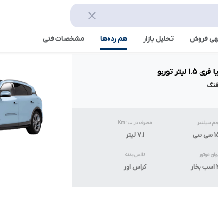
هی فروش
تحلیل بازار
هم رده‌ها‌
مشخصات فنی
یتر توربو
م سیلندر
مصرف در ۱۰۰ Km
 سی
۷.۱
لیتر
وان موتور
کلاس بدنه
ار
کراس اور