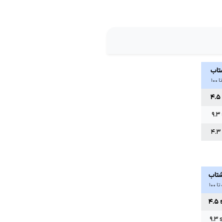
تاب
۴.۵
۹.۳
۴.۳
تاب
 ۱۰۰
۴.۵
۹.۳