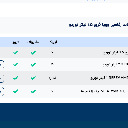
ات رفاهی وویا فری
۱.۵
لیتر توربو
ایربگ
سانروف
کروز
ر توربو
۶
30
2.0
لیتر توربو
۴
بی
HM
EREV
1.5
لیتر توربو
ندارد
بی
Q5
e
-
tron
40
بلک پکیج تیپ
4
۶
بی