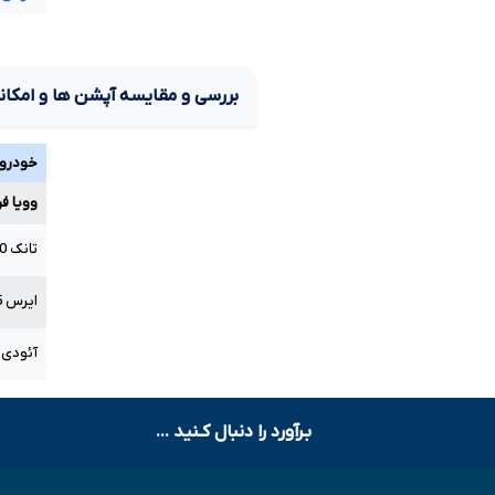
بررسی و مقایسه آپشن ها و امکان
خودرو
وویا فری 1.5 لیت
تانک
0
ایرس
5
آئودی
بـرآورد را دنبال کـنید ...