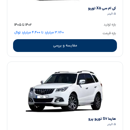
کی ام سی X۵ توربو
۱.۵ لیتر
بازه تولید
۱۴۰۲ تا ۱۴۰۵
۳.۷۶۰ میلیارد تا ۴.۴۰۰ میلیارد تومانءءء
بازه قیمت
مقایسه و بررسی
هایما S۷ توربو پرو
۱.۵ لیتر