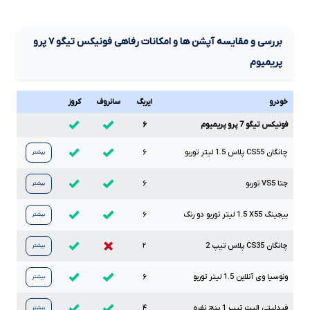
بررسی و مقایسه آپشن ها و امکانات رفاهی فونیکس تیگو
۷
پرو
پریمیوم
خودرو
ایربگ
سانروف
کروز
فونیکس تیگو 7 پرو پریمیوم
۶
چانگان
CS55
پلاس
1.5
لیتر توربو
۶
بیشتر
جتا
VS5
توربو
۶
بیشتر
بیجینگ
X55
1.5
لیتر توربو دو رنگ
۶
بیشتر
چانگان
CS35
پلاس تیپ
2
۲
بیشتر
ونوسیا وی آنلاین
1.5
لیتر توربو
۶
بیشتر
فیدلیتی الیت تیپ
1
پنج نفره
۴
بیشتر