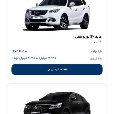
هایما S۷ توربو پلاس
۱.۸ لیتر
بازه تولید
۱۴۰۰ تا ۱۴۰۴
۳.۳۳۰ میلیارد تا ۴.۲۸۰ میلیارد تومانءءء
بازه قیمت
مقایسه و بررسی