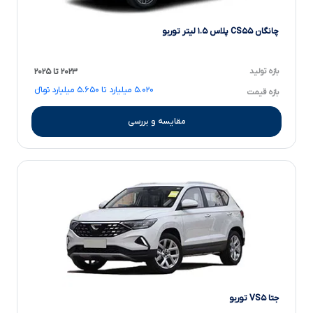
چانگان CS۵۵ پلاس ۱.۵ لیتر توربو
بازه تولید
۲۰۲۳ تا ۲۰۲۵
۵.۰۲۰ میلیارد تا ۵.۶۵۰ میلیارد تومانءءء
بازه قیمت
مقایسه و بررسی
جتا VS۵ توربو