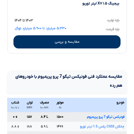
بیجینگ X۷ ۱.۵ لیتر توربو
بازه تولید
۱۴۰۳ تا ۱۴۰۴
۵.۳۳۰ میلیارد تا ۵.۹۰۰ میلیارد تومانءءء
بازه قیمت
مقایسه و بررسی
مقایسه عملکرد فنی
فونیکس تیگو
7
پرو پریمیوم
با خودروهای
هم رده
خودرو
موتور
مصرف
توان
شتاب
cc
km
۱۰۰
kWh
۰ تا ۱۰۰
فونیکس تیگو
7
پرو پریمیوم
۱۵۰۰
L
۸.۴
۱۵۷
s
۰
چانگان
CS55
پلاس
1.5
لیتر توربو
۱۴۹۹
L
۵.۹
۱۸۸
s
۸.۸