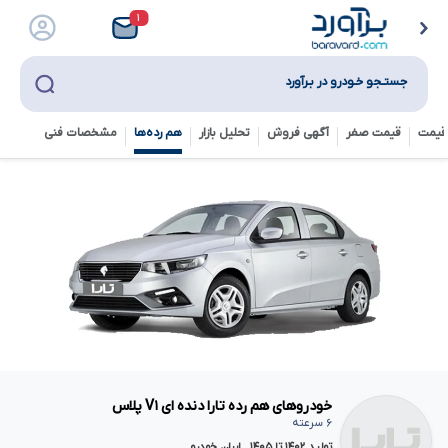
۱
جستـجو خـودرو در بـرآورد
قیمت
قیمت صفر
آگهی فروش
تحلیل بازار
هم رده‌ها‌
مشخصات فنی
خودروهای هم رده تارا دنده ای V۱ پلاس
۶ سرعته
تولید ۱۴۰۲ تا ۱۴۰۵ , ایران خودرو