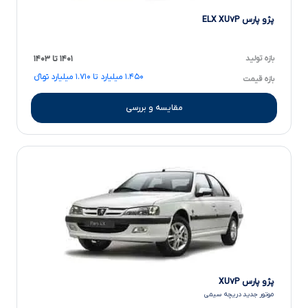
پژو پارس ELX XU۷P
بازه تولید
۱۴۰۱ تا ۱۴۰۳
۱.۴۵۰ میلیارد تا ۱.۷۱۰ میلیارد تومانءءء
بازه قیمت
مقایسه و بررسی
پژو پارس XU۷P
موتور جدید دریچه سیمی