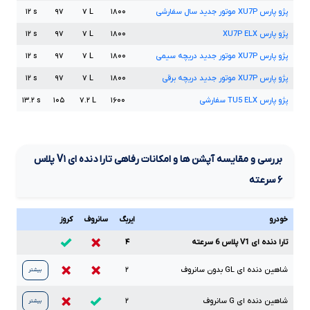
پژو پارس
XU7P
موتور جدید سال سفارشی
۱۸۰۰
L
۷
۹۷
s
۱۲
پژو پارس
ELX
XU7P
۱۸۰۰
L
۷
۹۷
s
۱۲
پژو پارس
XU7P
موتور جدید دریچه سیمی
۱۸۰۰
L
۷
۹۷
s
۱۲
پژو پارس
XU7P
موتور جدید دریچه برقی
۱۸۰۰
L
۷
۹۷
s
۱۲
پژو پارس
ELX
TU5
سفارشی
۱۶۰۰
L
۷.۲
۱۰۵
s
۱۳.۲
بررسی و مقایسه آپشن ها و امکانات رفاهی تارا دنده ای
V۱
پلاس
۶
سرعته
خودرو
ایربگ
سانروف
کروز
تارا دنده ای V1 پلاس 6 سرعته
۴
شاهین دنده ای
GL
بدون سانروف
۲
بیشتر
شاهین دنده ای
G
سانروف
۲
بیشتر