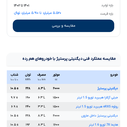
بازه تولید
۱۴۰۱ تا ۱۴۰۲
۵.۵۲۰ میلیارد تا ۵.۹۱۰ میلیارد تومانءءء
بازه قیمت
مقایسه و بررسی
مقایسه عملکرد فنی
دیگنیتی پرستیژ
با خودروهای هم رده
خودرو
موتور
مصرف
توان
شتاب
cc
km
۱۰۰
kWh
۰ تا ۱۰۰
دیگنیتی پرستیژ
۲۰۰۰
L
۸.۳
۲۲۸
s
۱۰.۵
جیلی آزکارا هیبرید توربو
1.5
لیتر
۱۵۰۰
L
۶.۳
۱۹۰
s
۹.۷
روئوه
eRX5
هیبرید توربو
1.5
لیتر
۱۵۰۰
L
۳.۳
۲۴۰
s
۶.۹
دیگنیتی پرستیژ داخل مارون
۲۰۰۰
L
۸.۳
۲۲۸
s
۱۰.۵
هایما
7X
توربو
1.6
لیتر
۱۶۰۰
L
۸.۳
۱۹۲
s
۱۰.۵