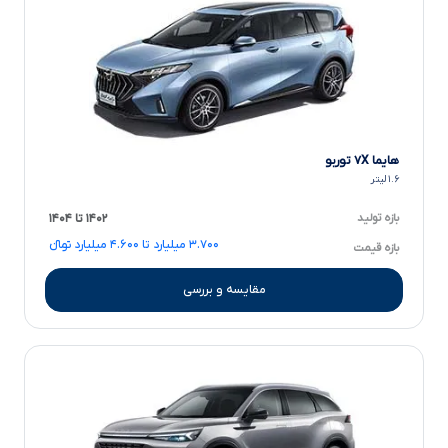
هایما ۷X توربو
۱.۶ لیتر
بازه تولید
۱۴۰۲ تا ۱۴۰۴
۳.۷۰۰ میلیارد تا ۴.۶۰۰ میلیارد تومانءءء
بازه قیمت
مقایسه و بررسی