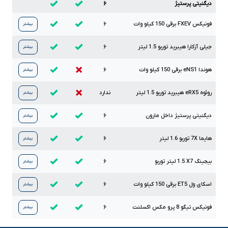
دیگنیتی پرستیژ
۶
فونیکس
FXEV
برقی
150
کیلو وات
۶
بیشتر
جیلی آزکارا هیبرید توربو
1.5
لیتر
۶
بیشتر
هوندا
eNS1
برقی
150
کیلو وات
۶
بیشتر
روئوه
eRX5
هیبرید توربو
1.5
لیتر
ندارد
بیشتر
دیگنیتی پرستیژ داخل مارون
۶
بیشتر
هایما
7X
توربو
1.6
لیتر
۶
بیشتر
بیجینگ
X7
1.5
لیتر توربو
۶
بیشتر
اسکای ول
ET5
برقی
150
کیلو وات
۶
بیشتر
فونیکس تیگو
8
پرو مکس اکسلنت
۶
بیشتر