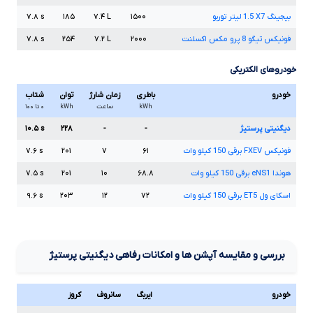
بیجینگ
X7
1.5
لیتر توربو
۱۵۰۰
L
۷.۴
۱۸۵
s
۷.۸
فونیکس تیگو
8
پرو مکس اکسلنت
۲۰۰۰
L
۷.۲
۲۵۴
s
۷.۸
خودروهای الکتریکی
خودرو
باطری
زمان شارژ
توان
شتاب
kWh
ساعت
kWh
۰ تا ۱۰۰
دیگنیتی پرستیژ
-
-
۲۲۸
s
۱۰.۵
فونیکس
FXEV
برقی
150
کیلو وات
۶۱
۷
۲۰۱
s
۷.۶
هوندا
eNS1
برقی
150
کیلو وات
۶۸.۸
۱۰
۲۰۱
s
۷.۵
اسکای ول
ET5
برقی
150
کیلو وات
۷۲
۱۲
۲۰۳
s
۹.۶
بررسی و مقایسه آپشن ها و امکانات رفاهی دیگنیتی پرستیژ
خودرو
ایربگ
سانروف
کروز