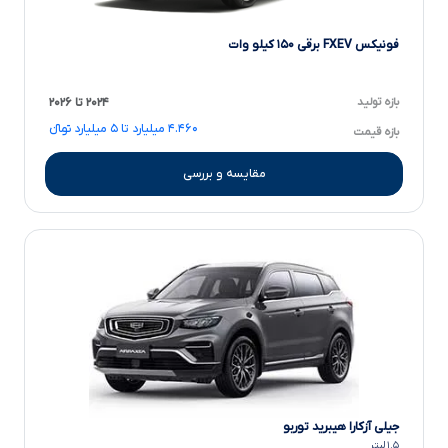
فونیکس FXEV برقی ۱۵۰ کیلو وات
بازه تولید
۲۰۲۴ تا ۲۰۲۶
۴.۴۶۰ میلیارد تا ۵ میلیارد تومانءءء
بازه قیمت
مقایسه و بررسی
جیلی آزکارا هیبرید توربو
۱.۵ لیتر