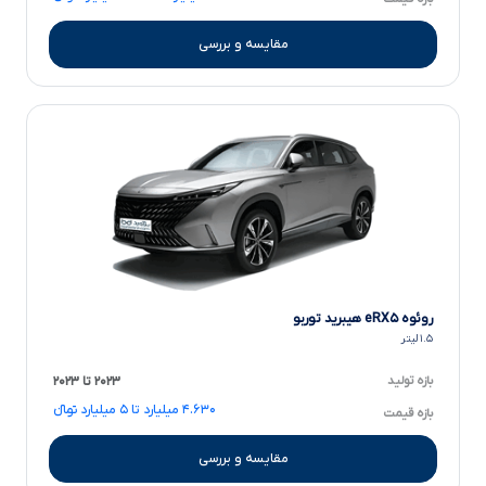
مقایسه و بررسی
روئوه eRX۵ هیبرید توربو
۱.۵ لیتر
بازه تولید
۲۰۲۳ تا ۲۰۲۳
۴.۶۳۰ میلیارد تا ۵ میلیارد تومانءءء
بازه قیمت
مقایسه و بررسی