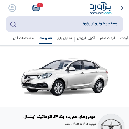
۱
جستـجو خـودرو در بـرآورد
قیمت
قیمت صفر
آگهی فروش
تحلیل بازار
هم رده‌ها‌
مشخصات فنی
خودروهای هم رده جک J۴ اتوماتیک آپشنال
تولید ۱۴۰۱ تا ۱۴۰۵ , جک