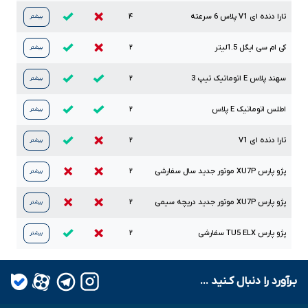
تارا دنده ای
V1
پلاس
6
سرعته
۴
بیشتر
کی ام سی ایگل
1.5
لیتر
۲
بیشتر
سهند پلاس
E
اتوماتیک تیپ
3
۲
بیشتر
اطلس اتوماتیک
E
پلاس
۲
بیشتر
تارا دنده ای
V1
۲
بیشتر
پژو پارس
XU7P
موتور جدید سال سفارشی
۲
بیشتر
پژو پارس
XU7P
موتور جدید دریچه سیمی
۲
بیشتر
پژو پارس
ELX
TU5
سفارشی
۲
بیشتر
بـرآورد را دنبال کـنید ...