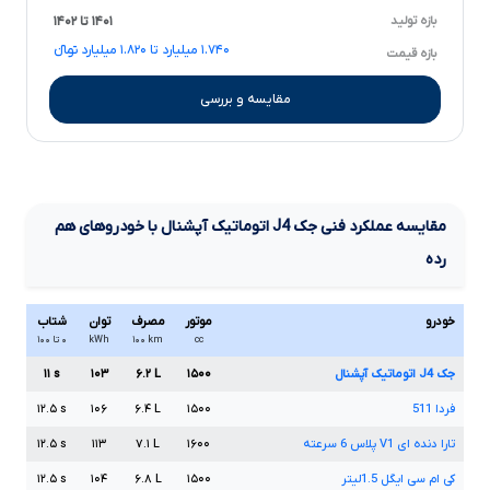
بازه تولید
۱۴۰۱ تا ۱۴۰۲
۱.۷۴۰ میلیارد تا ۱.۸۲۰ میلیارد تومانءءء
بازه قیمت
مقایسه و بررسی
مقایسه عملکرد فنی
جک
J4
اتوماتیک آپشنال
با خودروهای هم
رده
خودرو
موتور
مصرف
توان
شتاب
cc
km
۱۰۰
kWh
۰ تا ۱۰۰
جک
J4
اتوماتیک آپشنال
۱۵۰۰
L
۶.۲
۱۰۳
s
۱۱
فردا
511
۱۵۰۰
L
۶.۴
۱۰۶
s
۱۲.۵
تارا دنده ای
V1
پلاس
6
سرعته
۱۶۰۰
L
۷.۱
۱۱۳
s
۱۲.۵
کی ام سی ایگل
1.5
لیتر
۱۵۰۰
L
۶.۸
۱۰۴
s
۱۲.۵