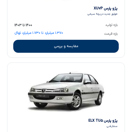
پژو پارس XU۷P
موتور جدید دریچه سیمی
بازه تولید
۱۴۰۰ تا ۱۴۰۳
۱.۳۷۰ میلیارد تا ۱.۷۳۰ میلیارد تومانءءء
بازه قیمت
مقایسه و بررسی
پژو پارس ELX TU۵
سفارشی