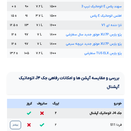
سهند پلاس
E
اتوماتیک تیپ
3
۱۵۰۰
L
۷.۲
۹۰
s
۰
اطلس اتوماتیک
E
پلاس
۱۵۰۰
L
۳.۷
۹۱
s
۱۵
تارا دنده ای
V1
۱۶۰۰
L
۷.۱
۱۱۳
s
۱۲.۵
پژو پارس
XU7P
موتور جدید سال سفارشی
۱۸۰۰
L
۷
۹۷
s
۱۲
پژو پارس
XU7P
موتور جدید دریچه سیمی
۱۸۰۰
L
۷
۹۷
s
۱۲
پژو پارس
ELX
TU5
سفارشی
۱۶۰۰
L
۷.۲
۱۰۵
s
۱۳.۲
بررسی و مقایسه آپشن ها و امکانات رفاهی جک
J۴
اتوماتیک
آپشنال
خودرو
ایربگ
سانروف
کروز
جک J4 اتوماتیک آپشنال
۲
فردا
511
۲
بیشتر