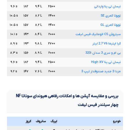
نیسان تی ینا وارداتی
۲۵۰۰
L
۹.۴
۱۸۲
s
۹.۶
تویوتا کمری
SE
۲۴۰۰
L
۸.۲
۱۵۷
s
۱۰.۵
تویوتا کمری
GL
۲۴۰۰
L
۸.۲
۱۵۷
s
۱۰.۵
سیتروئن
C5
اتوماتیک فیس لیفت
۲۰۰۰
L
۸.۴
۱۴۳
s
۱۰.۱
کیا اپتیما
V6
2.7
لیتر
۲۷۰۰
L
۹.۸
۱۹۳
s
۸.۹
بی ام و سری
3
سدان
320i
۲۰۰۰
L
۸.۹
۱۵۶
s
۸.۳
نیسان تی ینا
XV
High
۲۵۰۰
L
۹.۴
۱۸۲
s
۹.۶
مزدا
3
جدید صندوقدار تیپ
3
۲۰۰۰
L
۷.۶
۱۴۷
s
۹.۲
بررسی و مقایسه آپشن ها و امکانات رفاهی هیوندای سوناتا
NF
چهار سیلندر فیس لیفت
خودرو
ایربگ
سانروف
کروز