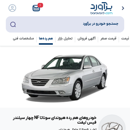
۱
جستـجو خـودرو در بـرآورد
قیمت
قیمت صفر
آگهی فروش
تحلیل بازار
هم رده‌ها‌
مشخصات فنی
خودروهای هم رده هیوندای سوناتا NF چهار سیلندر
فیس لیفت
تولید ۲۰۰۹ تا ۲۰۱۰ , هیوندای