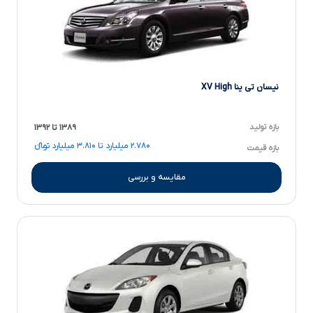
نیسان تی ینا XV High
بازه تولید
۱۳۸۹ تا ۱۳۹۲
۲.۷۸۰ میلیارد تا ۳.۸۱۰ میلیارد تومانءءء
بازه قیمت
مقایسه و بررسی