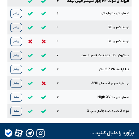
هیوندای سوناتا NF چهار سیلندر فیس لیفت
۴
نیسان تی ینا وارداتی
۶
بیشتر
تویوتا کمری
SE
۲
بیشتر
تویوتا کمری
GL
۲
بیشتر
سیتروئن
C5
اتوماتیک فیس لیفت
۷
بیشتر
کیا اپتیما
V6
2.7
لیتر
۶
بیشتر
بی ام و سری
3
سدان
320i
۶
بیشتر
نیسان تی ینا
XV
High
۶
بیشتر
مزدا
3
جدید صندوقدار تیپ
3
۶
بیشتر
بـرآورد را دنبال کـنید ...