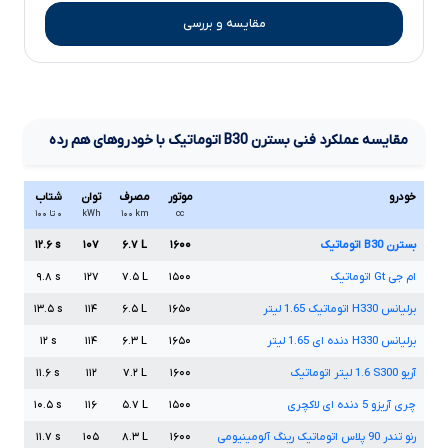
مقایسه و بررسی
مقایسه عملکرد فنی
بسترن
B30
اتوماتیک
با خودروهای هم رده
خودرو
موتور
مصرف
توان
شتاب
cc
km
۱۰۰
kWh
۰ تا ۱۰۰
بسترن
B30
اتوماتیک
۱۶۰۰
L
۶.۷
۱۰۷
s
۱۲.۶
ام جی
Gt
اتوماتیک
۱۵۰۰
L
۷.۵
۱۲۷
s
۹.۸
برلیانس
H330
اتوماتیک
1.65
لیتر
۱۶۵۰
L
۶.۵
۱۱۴
s
۱۳.۵
برلیانس
H330
دنده ای
1.65
لیتر
۱۶۵۰
L
۶.۳
۱۱۴
s
۱۲
آریو
S300
1.6
لیتر اتوماتیک
۱۶۰۰
L
۷.۲
۱۱۲
s
۱۱.۶
چری آریزو
5
دنده ای لاکچری
۱۵۰۰
L
۵.۷
۱۱۶
s
۱۰.۵
رنو تندر
90
پلاس اتوماتیک رینگ آلومینیومی
۱۶۰۰
L
۸.۳
۱۰۵
s
۱۱.۷