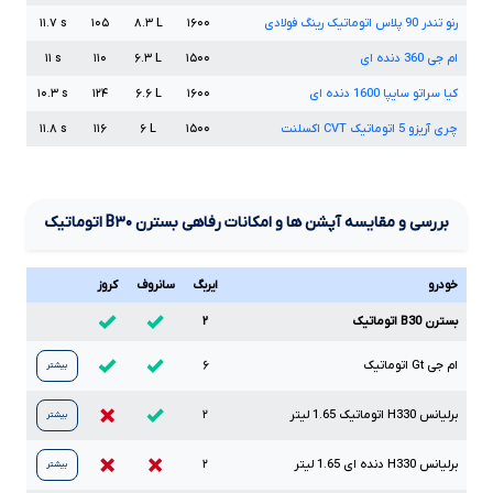
رنو تندر
90
پلاس اتوماتیک رینگ فولادی
۱۶۰۰
L
۸.۳
۱۰۵
s
۱۱.۷
ام جی
360
دنده ای
۱۵۰۰
L
۶.۳
۱۱۰
s
۱۱
کیا سراتو سایپا
1600
دنده ای
۱۶۰۰
L
۶.۶
۱۲۴
s
۱۰.۳
چری آریزو
5
اتوماتیک
CVT
اکسلنت
۱۵۰۰
L
۶
۱۱۶
s
۱۱.۸
بررسی و مقایسه آپشن ها و امکانات رفاهی بسترن
B۳۰
اتوماتیک
خودرو
ایربگ
سانروف
کروز
بسترن B30 اتوماتیک
۲
ام جی
Gt
اتوماتیک
۶
بیشتر
برلیانس
H330
اتوماتیک
1.65
لیتر
۲
بیشتر
برلیانس
H330
دنده ای
1.65
لیتر
۲
بیشتر