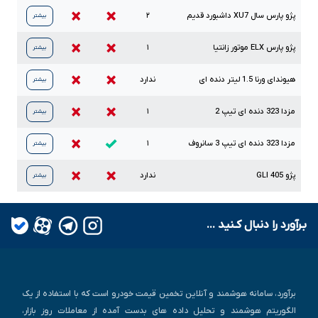
پژو پارس سال
XU7
داشبورد قدیم
۲
بیشتر
پژو پارس
ELX
موتور زانتیا
۱
بیشتر
هیوندای ورنا
1.5
لیتر دنده ای
ندارد
بیشتر
مزدا
323
دنده ای تیپ
2
۱
بیشتر
مزدا
323
دنده ای تیپ
3
سانروف
۱
بیشتر
پژو
405
GLI
ندارد
بیشتر
بـرآورد را دنبال کـنید ...
برآورد، سامانه هوشمند و آنلاین تخمین قیمت خودرو است که با استفاده از یک
الگوریتم هوشمند و تحلیل داده های بدست آمده از معاملات روز بازار،