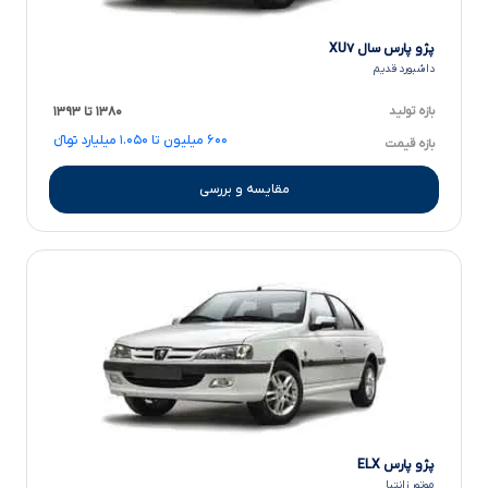
پژو پارس سال XU۷
داشبورد قدیم
بازه تولید
۱۳۸۰ تا ۱۳۹۳
۶۰۰ میلیون تا ۱.۰۵۰ میلیارد تومانءءء
بازه قیمت
مقایسه و بررسی
پژو پارس ELX
موتور زانتیا