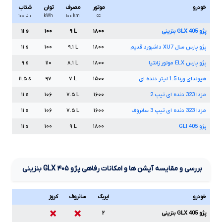
خودرو
موتور
مصرف
توان
شتاب
cc
km
۱۰۰
kWh
۰ تا ۱۰۰
پژو
405
GLX
بنزینی
۱۸۰۰
L
۹
۱۰۰
s
۱۱
پژو پارس سال
XU7
داشبورد قدیم
۱۸۰۰
L
۹.۱
۱۰۰
s
۱۱
پژو پارس
ELX
موتور زانتیا
۱۸۰۰
L
۸.۱
۱۱۰
s
۹
هیوندای ورنا
1.5
لیتر دنده ای
۱۵۰۰
L
۷
۹۷
s
۱۱.۵
مزدا
323
دنده ای تیپ
2
۱۶۰۰
L
۷.۵
۱۰۶
s
۱۱
مزدا
323
دنده ای تیپ
3
سانروف
۱۶۰۰
L
۷.۵
۱۰۶
s
۱۱
پژو
405
GLI
۱۸۰۰
L
۹
۱۰۰
s
۱۱
بررسی و مقایسه آپشن ها و امکانات رفاهی پژو
۴۰۵
GLX
بنزینی
خودرو
ایربگ
سانروف
کروز
پژو 405 GLX بنزینی
۲