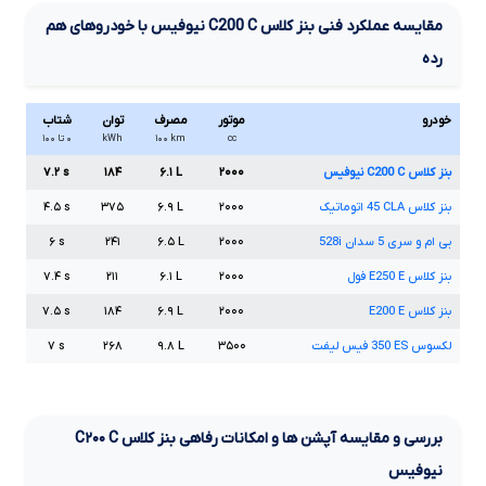
مقایسه عملکرد فنی
بنز کلاس
C
C200
نیوفیس
با خودروهای هم
رده
خودرو
موتور
مصرف
توان
شتاب
cc
km
۱۰۰
kWh
۰ تا ۱۰۰
بنز کلاس
C
C200
نیوفیس
۲۰۰۰
L
۶.۱
۱۸۴
s
۷.۲
بنز کلاس
CLA
45
اتوماتیک
۲۰۰۰
L
۶.۹
۳۷۵
s
۴.۵
بی ام و سری
5
سدان
528i
۲۰۰۰
L
۶.۵
۲۴۱
s
۶
بنز کلاس
E
E250
فول
۲۰۰۰
L
۶.۱
۲۱۱
s
۷.۴
بنز کلاس
E
E200
۲۰۰۰
L
۶.۹
۱۸۴
s
۷.۵
لکسوس
ES
350
فیس لیفت
۳۵۰۰
L
۹.۸
۲۶۸
s
۷
بررسی و مقایسه آپشن ها و امکانات رفاهی بنز کلاس
C
C۲۰۰
نیوفیس