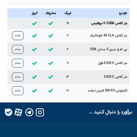
خودرو
ایربگ
سانروف
کروز
بنز کلاس C C200 نیوفیس
۹
بنز کلاس
CLA
45
اتوماتیک
۷
بیشتر
بی ام و سری
5
سدان
528i
۶
بیشتر
بنز کلاس
E
E250
فول
۹
بیشتر
بنز کلاس
E
E200
۱۲
بیشتر
لکسوس
ES
350
فیس لیفت
۱۰
بیشتر
بـرآورد را دنبال کـنید ...