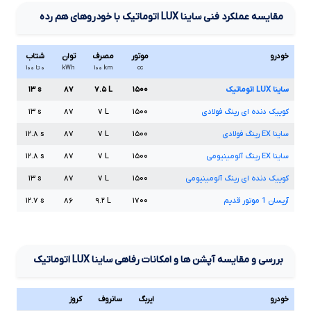
مقایسه عملکرد فنی
ساینا
LUX
اتوماتیک
با خودروهای هم رده
خودرو
موتور
مصرف
توان
شتاب
cc
km
۱۰۰
kWh
۰ تا ۱۰۰
ساینا
LUX
اتوماتیک
۱۵۰۰
L
۷.۵
۸۷
s
۱۳
کوییک دنده ای رینگ فولادی
۱۵۰۰
L
۷
۸۷
s
۱۳
ساینا
EX
رینگ فولادی
۱۵۰۰
L
۷
۸۷
s
۱۲.۸
ساینا
EX
رینگ آلومینیومی
۱۵۰۰
L
۷
۸۷
s
۱۲.۸
کوییک دنده ای رینگ آلومینیومی
۱۵۰۰
L
۷
۸۷
s
۱۳
آریسان
1
موتور قدیم
۱۷۰۰
L
۹.۲
۸۶
s
۱۲.۷
بررسی و مقایسه آپشن ها و امکانات رفاهی ساینا
LUX
اتوماتیک
خودرو
ایربگ
سانروف
کروز