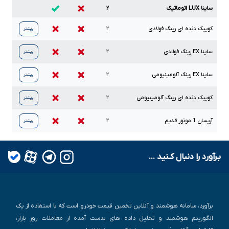
ساینا LUX اتوماتیک
۲
کوییک دنده ای رینگ فولادی
۲
بیشتر
ساینا
EX
رینگ فولادی
۲
بیشتر
ساینا
EX
رینگ آلومینیومی
۲
بیشتر
کوییک دنده ای رینگ آلومینیومی
۲
بیشتر
آریسان
1
موتور قدیم
۲
بیشتر
بـرآورد را دنبال کـنید ...
برآورد، سامانه هوشمند و آنلاین تخمین قیمت خودرو است که با استفاده از یک
الگوریتم هوشمند و تحلیل داده های بدست آمده از معاملات روز بازار،