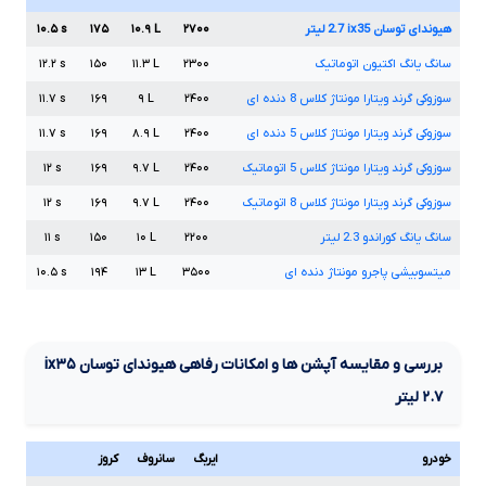
هیوندای توسان
ix35
2.7
لیتر
۲۷۰۰
L
۱۰.۹
۱۷۵
s
۱۰.۵
سانگ یانگ اکتیون اتوماتیک
۲۳۰۰
L
۱۱.۳
۱۵۰
s
۱۲.۲
سوزوکی گرند ویتارا مونتاژ کلاس
8
دنده ای
۲۴۰۰
L
۹
۱۶۹
s
۱۱.۷
سوزوکی گرند ویتارا مونتاژ کلاس
5
دنده ای
۲۴۰۰
L
۸.۹
۱۶۹
s
۱۱.۷
سوزوکی گرند ویتارا مونتاژ کلاس
5
اتوماتیک
۲۴۰۰
L
۹.۷
۱۶۹
s
۱۲
سوزوکی گرند ویتارا مونتاژ کلاس
8
اتوماتیک
۲۴۰۰
L
۹.۷
۱۶۹
s
۱۲
سانگ یانگ کوراندو
2.3
لیتر
۲۲۰۰
L
۱۰
۱۵۰
s
۱۱
میتسوبیشی پاجرو مونتاژ دنده ای
۳۵۰۰
L
۱۳
۱۹۴
s
۱۰.۵
بررسی و مقایسه آپشن ها و امکانات رفاهی هیوندای توسان
ix۳۵
۲.۷
لیتر
خودرو
ایربگ
سانروف
کروز