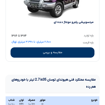
میتسوبیشی پاجرو مونتاژ دنده ای
بازه تولید
۱۳۸۴ تا ۱۳۸۶
۲.۸۰۰ میلیارد تا ۳.۳۲۰ میلیارد تومانءءء
بازه قیمت
مقایسه و بررسی
مقایسه عملکرد فنی
هیوندای توسان
ix35
2.7
لیتر
با خودروهای
هم رده
خودرو
موتور
مصرف
توان
شتاب
cc
km
۱۰۰
kWh
۰ تا ۱۰۰