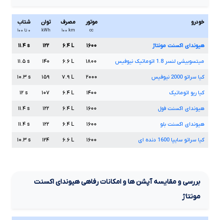
خودرو
موتور
مصرف
توان
شتاب
cc
km
۱۰۰
kWh
۰ تا ۱۰۰
هیوندای اکسنت مونتاژ
۱۶۰۰
L
۶.۴
۱۲۲
s
۱۱.۴
میتسوبیشی لنسر
1.8
اتوماتیک نیوفیس
۱۸۰۰
L
۶.۶
۱۴۰
s
۱۱.۵
کیا سراتو
2000
نیوفیس
۲۰۰۰
L
۷.۹
۱۵۹
s
۱۰.۳
کیا ریو اتوماتیک
۱۴۰۰
L
۶.۴
۱۰۷
s
۱۲
هیوندای اکسنت فول
۱۶۰۰
L
۶.۴
۱۲۲
s
۱۱.۴
هیوندای اکسنت بلو
۱۶۰۰
L
۶.۴
۱۲۲
s
۱۱.۴
کیا سراتو سایپا
1600
دنده ای
۱۶۰۰
L
۶.۶
۱۲۴
s
۱۰.۳
بررسی و مقایسه آپشن ها و امکانات رفاهی هیوندای اکسنت
مونتاژ