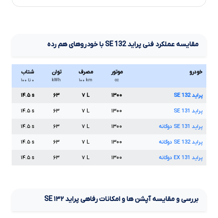
مقایسه عملکرد فنی
پراید
132
SE
با خودروهای هم رده
خودرو
موتور
مصرف
توان
شتاب
cc
km
۱۰۰
kWh
۰ تا ۱۰۰
پراید
132
SE
۱۳۰۰
L
۷
۶۳
s
۱۴.۵
پراید
131
SE
۱۳۰۰
L
۷
۶۳
s
۱۴.۵
پراید
131
SE
دوگانه
۱۳۰۰
L
۷
۶۳
s
۱۴.۵
پراید
132
SE
دوگانه
۱۳۰۰
L
۷
۶۳
s
۱۴.۵
پراید
131
EX
دوگانه
۱۳۰۰
L
۷
۶۳
s
۱۴.۵
بررسی و مقایسه آپشن ها و امکانات رفاهی پراید
۱۳۲
SE