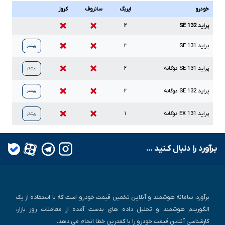
خودرو
ایربگ
سانروف
کروز
پراید 132 SE
۲
پراید
131
SE
۲
بیشتر
پراید
131
SE
دوگانه
۲
بیشتر
پراید
132
SE
دوگانه
۲
بیشتر
پراید
131
EX
دوگانه
۱
بیشتر
بـرآورد را دنبال کـنید ...
برآورد، سامانه هوشمند و آنلاین تخمین قیمت خودرو است که با استفاده از یک
الگوریتم هوشمند و تحلیل داده های بدست آمده از معاملات روز بازار،
کارشناسی آنلاین قیمت خودرو را با کمترین خطا انجام می دهد.