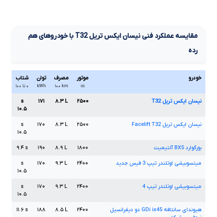
مقایسه عملکرد فنی
نیسان ایکس تریل
T32
با خودروهای هم
رده
خودرو
موتور
مصرف
توان
شتاب
cc
km
۱۰۰
kWh
۰ تا ۱۰۰
نیسان ایکس تریل
T32
۲۵۰۰
L
۸.۳
۱۷۱
s
۱۰.۵
نیسان ایکس تریل
T32
Facelift
۲۵۰۰
L
۸.۳
۱۷۰
s
۱۰.۵
بورگوارد
BX5
آلتیمیت
۱۸۰۰
L
۸.۹
۱۹۰
s
۹.۴
میتسوبیشی اوتلندر تیپ
3
فیس جدید
۲۴۰۰
L
۹.۳
۱۷۰
s
۱۰.۵
میتسوبیشی اوتلندر تیپ
4
۲۴۰۰
L
۹.۳
۱۷۰
s
۱۰.۵
هیوندای سانتافه
ix45
GDi
دو دیفرانسیل
۲۴۰۰
L
۸.۵
۱۸۸
s
۱۱.۶