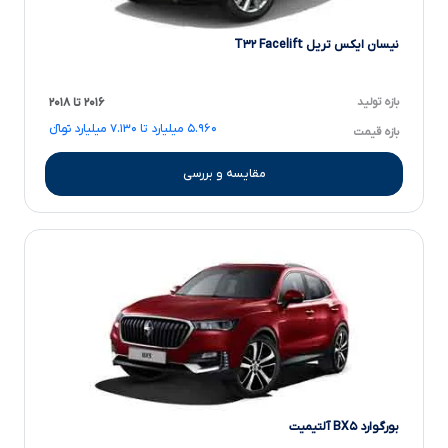
نیسان ایکس تریل T۳۲ Facelift
بازه تولید
۲۰۱۶ تا ۲۰۱۸
۵.۹۶۰ میلیارد تا ۷.۱۳۰ میلیارد تومانءءء
بازه قیمت
مقایسه و بررسی
بورگوارد BX۵ آلتیمیت