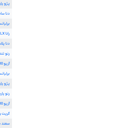
پژو پا
دنا سا
برلیان
رانا
LX
دنا پل
رنو تند
آریو
00
برلیان
پژو پا
رنو پار
آریو
00
گریت 
سمند 