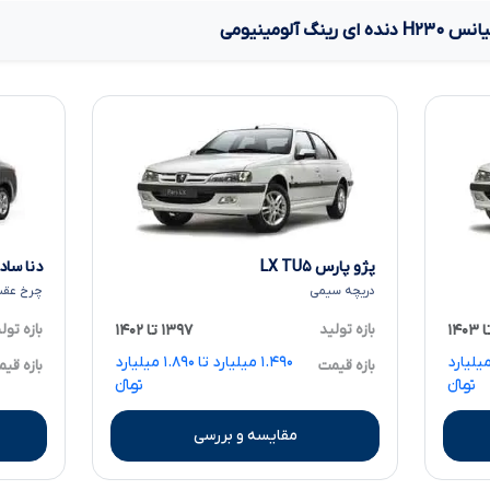
لیانس
H۲۳۰
دنده ای رینگ آلومینیومی
پژو پارس LX TU۵
دنا ساده
دریچه سیمی
چرخ عقب
بازه تولید
۱۳۹۷ تا ۱۴۰۲
بازه تول
۱ میلیارد تا ۱.۹۲۰ میلیارد
۱.۴۹۰ میلیارد تا ۱.۸۹۰ میلیارد
بازه قیمت
بازه قی
تومانءءء
تومانءءء
مقایسه و بررسی