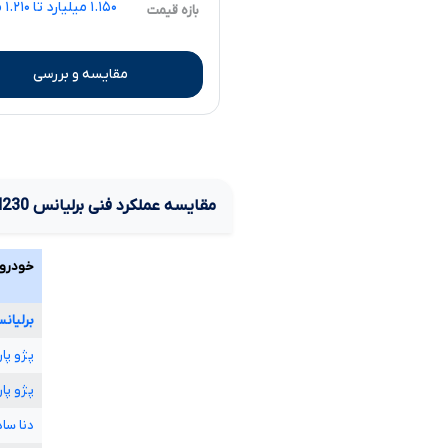
.۱۵۰
بازه قیمت
مقایسه و بررسی
مقایسه عملکرد فنی
برلیانس
H230
خودرو
برلیان
پژو پا
پژو پا
دنا سا