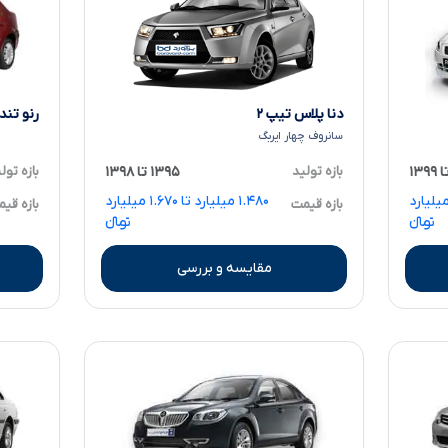
دنا پلاس تیپ ۲
رنو تندر ۹۰ E۲ گیربک
سانروف چهار ایربگ
بازه تول
بازه تولید
۱۳۹۵ تا ۱۳۹۸
میلیون تا ۱.۲۵۰ میلیارد
۱.۴۸۰ میلیارد تا ۱.۶۷۰ میلیارد
بازه قی
بازه قیمت
تومانءءء
تومانءءء
مقایسه و بررسی