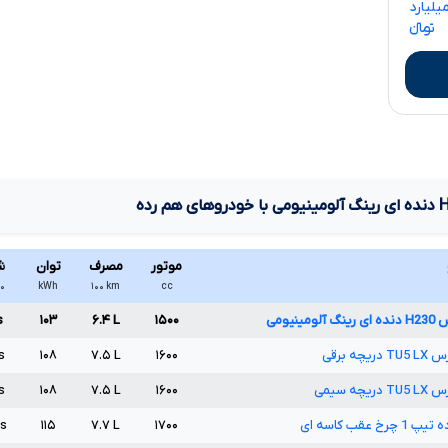
۱ میلیارد تا ۱.۲۱۰ میلیارد
تومانءءء
دنده ای رینگ آلومینیومی
با خودروهای هم رده
موتور
مصرف
توان
ش
cc
km
۱۰۰
kWh
۰ تا ۱۰۰
س
H230
دنده ای رینگ آلومینیومی
۱۵۰۰
L
۶.۴
۱۰۳
s
رس
LX
TU5
دریچه برقی
۱۶۰۰
L
۷.۵
۱۰۸
s
رس
LX
TU5
دریچه سیمی
۱۶۰۰
L
۷.۵
۱۰۸
s
ده تیپ
1
چرخ عقب کاسه ای
۱۷۰۰
L
۷.۷
۱۱۵
s