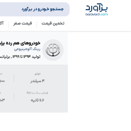
جستـجو خـودرو در بـرآورد
تخمین قیمت
قیمت صفر
آگ
خودروهای هم رده برلیانس H۲۳۰ 
رینگ آلومینیومی
تولید ۱۳۹۴ تا ۱۳۹۹ , برلیانس
موتور
حج
۴ سیلندر
۱۵۰۰ سی
شتاب ۰ تا ۱۰۰ Km
ت
۱۱.۶ ثانیه
۱۰۳ اسب بخار