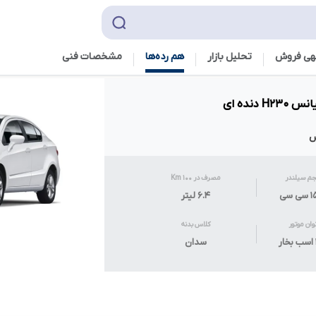
هی فروش
تحلیل بازار
هم رده‌ها‌
مشخصات فنی
دنده ای
م سیلندر
مصرف در ۱۰۰ Km
 سی
۶.۴
لیتر
وان موتور
کلاس بدنه
سدان