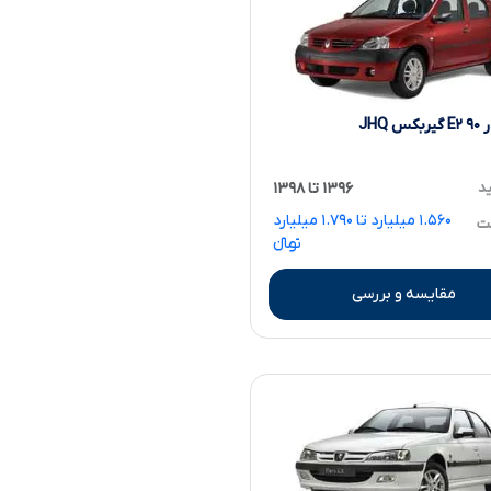
س JHQ
ید
۱۳۹۶ تا ۱۳۹۸
۱.۵۶۰ میلیارد تا ۱.۷۹۰ میلیارد
مت
تومانءءء
مقایسه و بررسی