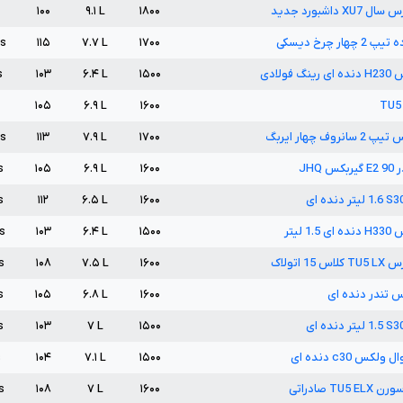
رس سال
XU7
داشبورد جدید
۱۸۰۰
L
۹.۱
۱۰۰
ده تیپ
2
چهار چرخ دیسکی
۱۷۰۰
L
۷.۷
۱۱۵
s
س
H230
دنده ای رینگ فولادی
۱۵۰۰
L
۶.۴
۱۰۳
s
۱۰۵
۶.۹
L
۱۶۰۰
TU5
اس تیپ
2
سانروف چهار ایربگ
۱۷۰۰
L
۷.۹
۱۱۳
s
ر
90
E2
گیربکس
JHQ
۱۶۰۰
L
۶.۹
۱۰۵
s
S3
1.6
لیتر دنده ای
۱۶۰۰
L
۶.۵
۱۱۲
s
س
H330
دنده ای
1.5
لیتر
۱۵۰۰
L
۶.۴
۱۰۳
s
رس
LX
TU5
کلاس
15
اتولاک
۱۶۰۰
L
۷.۵
۱۰۸
s
س تندر دنده ای
۱۶۰۰
L
۶.۸
۱۰۵
s
S3
1.5
لیتر دنده ای
۱۵۰۰
L
۷
۱۰۳
s
وال ولکس
c30
دنده ای
۱۵۰۰
L
۷.۱
۱۰۴
s
سورن
ELX
TU5
صادراتی
۱۶۰۰
L
۷
۱۰۸
s