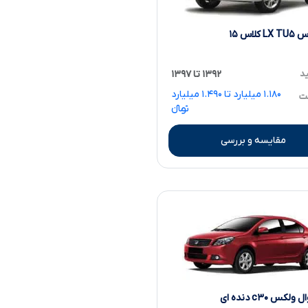
کلاس ۱۵
ید
۱۳۹۲ تا ۱۳۹۷
۱.۱۸۰ میلیارد تا ۱.۴۹۰ میلیارد
مت
تومانءءء
مقایسه و بررسی
کس c۳۰ دنده ای