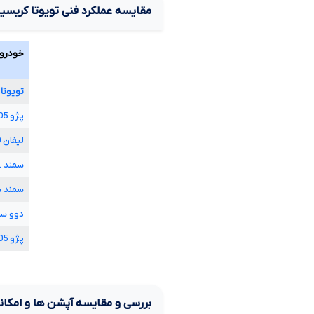
مقایسه عملکرد فنی
تویوتا کریسید
خودرو
تویوتا
پژو
05
لیفان
0
سمند
L
سمند 
دوو سی
پژو
05
بررسی و مقایسه آپشن ها و امکانا