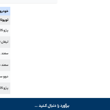
خودرو
تویوتا
پژو
05
لیفان
0
سمند
L
سمند 
دوو سی
پژو
05
بـرآورد را دنبال کـنید ...