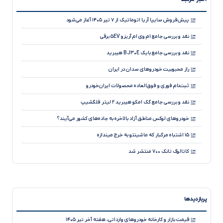
پیش‌فروش سایپا آریا اتوماتیک از ۷ تیر ۱۴۰۵ آغاز می‌شود
نقد و بررسی جامع ام وی ام آریزو ۵EV برقی
نقد و بررسی جامع بایک BJ۳۰E هیبرید
راز محبوبیت خودروهای سدان در ایران
ثبت‌نام فوری و فوق‌العاده محصولات ایران‌خودرو
نقد و بررسی جامع گک امکو هیبرید ۲ لیتر فلگشیپ
خودروهای لوکس مناطق آزاد بالاخره به جاده‌های کشور می‌آیند؟
۱۵ اشتباه مرگبار که ماشینتو به خرج میندازه
کاتالوگ تانک ۷۰۰ منتشر شد
نقد و بررسی جامع بی ام و سری ۲ گرن کوپه
دوربین ۵۴۰ درجه خودرو چیست و چرا از دوربین ۳۶۰ درجه بهتر است؟
پربازدیدها
نقد و بررسی جامع کیا K۴
خودروهای هیبریدی؛ نجات‌دهنده محیط‌زیست یا دردسر جدید برای
قیمت بازار و کارخانه خودروهای وارداتی، هفته آخر تیر ۱۴۰۵