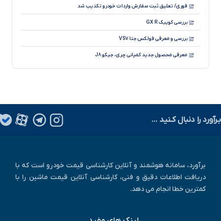
قیمت بازار و کارخانه خودروهای ایران خودرو، هفته اول مرداد ۱۴۰۵
فوری/ تعلیق ثبت سفارش واردات خودرو تکذیب شد
بررسی کوییک GX R
بررسی و معرفی فولکس جتا VS۷
معرفی محصول جدید کمپانی چری، جیکو J۸
آیا می دانید سیستم جدید ترمز با سیم چطور کار می کند؟
طرح فروش فوری پراید وانت آغازشد
نسخه فول آپشن لاماری ایما با نام لاماری ایما X رونمایی شد!
بـرآورد را دنبال کـنید ...
چگونه کارکرد واقعی خودرو را تشخیص دهیم؟
برآورد، سامانه هوشمند و آنلاین کارشناسی قیمت خودرو است که با
دریافت اطلاعات دقیق و فنی، کارشناسی آنلاین قیمت ماشین را با
کمترین خطا انجام می دهد.
لینک های مفید