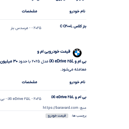
نام خودرو
مشخصات
بنز کلاس C C۲۰۰L
۲۰۲۵
-
- مرسدس بنز
قیمت خودروبی ام و
بی ام و iX۱ eDrive ۲۵L
مدل ۲۰۲۵ با حدود
۳۰ میلیون
معامله می‌شود.
نام خودرو
مشخصات
بی ام و iX۱ eDrive ۲۵L
۲۰۲۵
- iX۱ eDrive ۲۵L
- بی 
منبع: https://baravard.com
قیمت خودرو
برچسب ها: