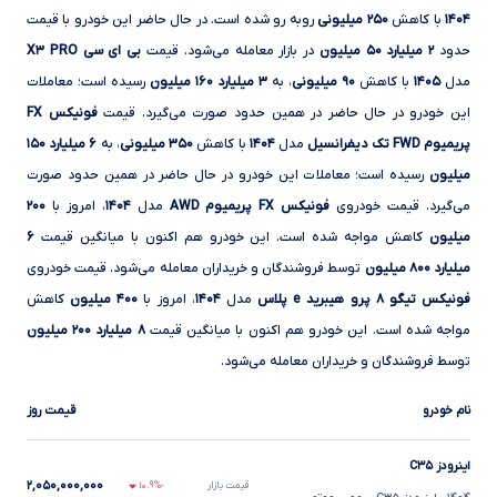
۱۴۰۴
با کاهش
۲۵۰ میلیونی
روبه‌ رو شده است. در حال حاضر این خودرو با قیمت
حدود
۲ میلیارد ۵۰ میلیون
در بازار معامله می‌شود. قیمت
بی ای سی X۳ PRO
مدل
۱۴۰۵
با کاهش
۹۰ میلیونی
، به
۳ میلیارد ۱۶۰ میلیون
رسیده است؛ معاملات
این خودرو در حال حاضر در همین حدود صورت می‌گیرد. قیمت
فونیکس FX
پریمیوم FWD تک دیفرانسیل
مدل
۱۴۰۴
با کاهش
۳۵۰ میلیونی
، به
۶ میلیارد ۱۵۰
میلیون
رسیده است؛ معاملات این خودرو در حال حاضر در همین حدود صورت
می‌گیرد. قیمت خودروی
فونیکس FX پریمیوم AWD
مدل
۱۴۰۴
، امروز با
۲۰۰
میلیون
کاهش مواجه شده است. این خودرو هم ‌اکنون با میانگین قیمت
۶
میلیارد ۸۰۰ میلیون
توسط فروشندگان و خریداران معامله می‌شود. قیمت خودروی
فونیکس تیگو ۸ پرو هیبرید e پلاس
مدل
۱۴۰۴
، امروز با
۴۰۰ میلیون
کاهش
مواجه شده است. این خودرو هم ‌اکنون با میانگین قیمت
۸ میلیارد ۲۰۰ میلیون
توسط فروشندگان و خریداران معامله می‌شود.
نام خودرو
قیمت روز
اینرودز C۳۵
۲,۰۵۰,۰۰۰,۰۰۰
قیمت بازار
-۱۰.۹%