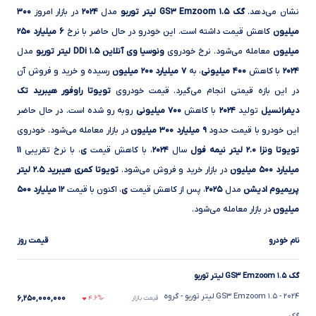
نشان می‌دهد.
گک GS۳ Emzoom ۱.۵ لیتر توربو
مدل
۲۰۲۴
در بازار امروز
۳۰۰
میلیون
کاهش قیمت داشته است. این خودرو در حال حاضر با نرخ
۶ میلیارد ۲۵۰
میلیون
معامله می‌شود. نرخ خودروی
ونوسیا وی آنلاین DDi ۱.۵ لیتر توربو
مدل
۲۰۲۴
با کاهش
۴۰۰ میلیونی
، به
۷ میلیارد ۲۰۰ میلیون
رسیده و خرید و فروش آن
در این بازه قیمتی انجام می‌گیرد. قیمت خودروی
تویوتا راوفور هیبرید تک
دیفرانسیل
تولید
۲۰۲۴
با کاهش
۷۰۰ میلیونی
روبه‌ رو شده است. در حال حاضر
این خودرو با قیمت حدود
۹ میلیارد ۳۰۰ میلیون
در بازار معامله می‌شود. خودروی
تویوتا ونزا ۲.۰ لیتر نیمه فول
سال
۲۰۲۴
، با کاهش قیمت
ی
، با نرخ تقریبی
۱۱
میلیارد ۵۰۰ میلیون
در بازار خرید و فروش می‌شود.
تویوتا کمری هیبرید ۲.۵ لیتر
پریمیوم ادیشن
مدل
۲۰۲۵
، پس از کاهش قیمت
ی
، اکنون با قیمت
۱۲ میلیارد ۵۰۰
میلیون
در بازار معامله می‌شود.
نام خودرو
قیمت روز
گک GS۳ Emzoom ۱.۵ لیتر توربو
۲۰۲۴
- GS۳ Emzoom ۱.۵ لیتر توربو
- گروه
۶,۲۵۰,۰۰۰,۰۰۰
قیمت بازار
-۴.۶%