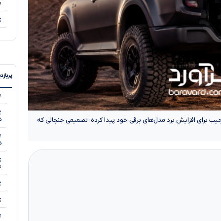
م
پربازد
ا
ج
عجیب برای افزایش برد مدل‌های برقی خود پیدا کرده؛ تصمیمی جنجالی که
۵
۵
م
تی