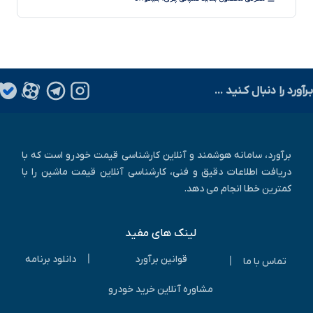
آیا می دانید سیستم جدید ترمز با سیم چطور کار می کند؟
طرح فروش فوری پراید وانت آغازشد
نسخه فول آپشن لاماری ایما با نام لاماری ایما X رونمایی شد!
بـرآورد را دنبال کـنید ...
چگونه کارکرد واقعی خودرو را تشخیص دهیم؟
برآورد، سامانه هوشمند و آنلاین کارشناسی قیمت خودرو است که با
دریافت اطلاعات دقیق و فنی، کارشناسی آنلاین قیمت ماشین را با
کمترین خطا انجام می دهد.
لینک های مفید
|
قوانین برآورد
دانلود برنامه
|
تماس با ما
مشاوره آنلاین خرید خودرو