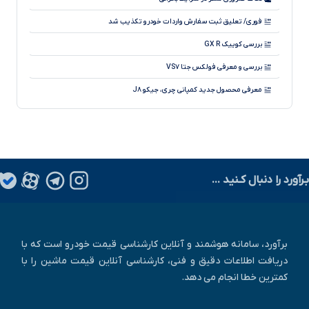
قیمت بازار و کارخانه خودروهای وارداتی، هفته اول مرداد ۱۴۰۵
فوری/ تعلیق ثبت سفارش واردات خودرو تکذیب شد
بررسی کوییک GX R
بررسی و معرفی فولکس جتا VS۷
معرفی محصول جدید کمپانی چری، جیکو J۸
آیا می دانید سیستم جدید ترمز با سیم چطور کار می کند؟
طرح فروش فوری پراید وانت آغازشد
نسخه فول آپشن لاماری ایما با نام لاماری ایما X رونمایی شد!
بـرآورد را دنبال کـنید ...
چگونه کارکرد واقعی خودرو را تشخیص دهیم؟
برآورد، سامانه هوشمند و آنلاین کارشناسی قیمت خودرو است که با
دریافت اطلاعات دقیق و فنی، کارشناسی آنلاین قیمت ماشین را با
کمترین خطا انجام می دهد.