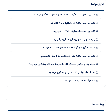
اخبار مرتبط
پیش‌فروش سایپا آریا اتوماتیک از ۷ تیر ۱۴۰۵ آغاز می‌شود
نقد و بررسی جامع ام وی ام آریزو ۵EV برقی
نقد و بررسی جامع بایک BJ۳۰E هیبرید
راز محبوبیت خودروهای سدان در ایران
ثبت‌نام فوری و فوق‌العاده محصولات ایران‌خودرو
نقد و بررسی جامع گک امکو هیبرید ۲ لیتر فلگشیپ
خودروهای لوکس مناطق آزاد بالاخره به جاده‌های کشور می‌آیند؟
۱۵ اشتباه مرگبار که ماشینتو به خرج میندازه
کاتالوگ تانک ۷۰۰ منتشر شد
نقد و بررسی جامع بی ام و سری ۲ گرن کوپه
دوربین ۵۴۰ درجه خودرو چیست و چرا از دوربین ۳۶۰ درجه بهتر است؟
پربازدیدها
نقد و بررسی جامع کیا K۴