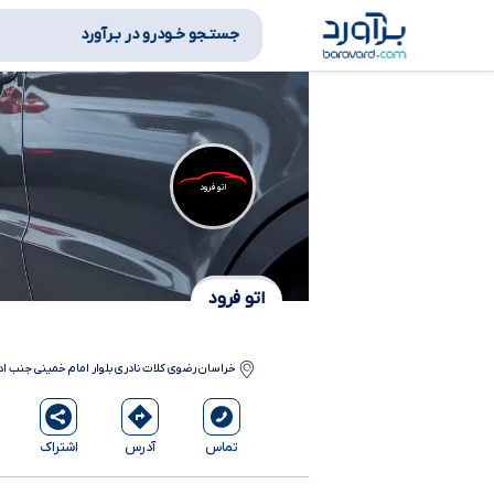
جستـجو خـودرو در بـرآورد
اتو فرود
اتو فرود
خراسان رضوی
کلات نادری
بلوار امام خمینی جنب اد
آدرس
اشتراک
تماس