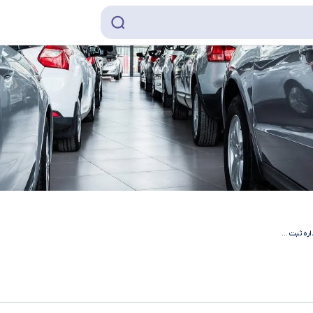
اره ثبت
...