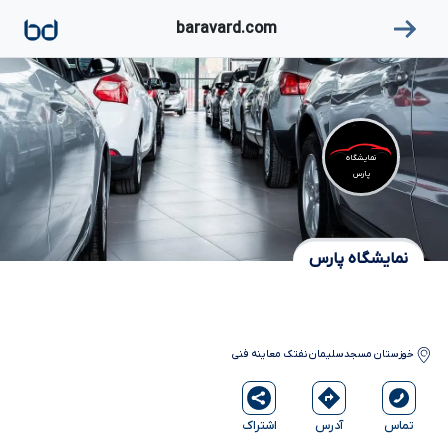
۱
baravard.com
نمایشگاه
پارس
نمایشگاه پارس
خوزستان
مسجدسلیمان
نفتک معاینه فنی
آدرس
اشتراک
تماس