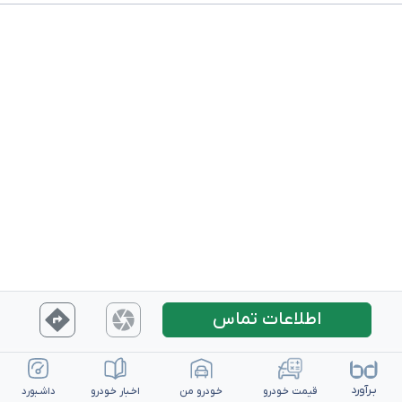
اطلاعات تماس
بـرآورد
قیمت خـودرو
خـودرو من
اخـبار خـودرو
داشـبورد